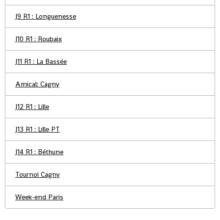
J9 R1 : Longuenesse
J10 R1 : Roubaix
J11 R1 : La Bassée
Amical: Cagny
J12 R1 : Lille
J13 R1 : Lille PT
J14 R1 : Béthune
Tournoi Cagny
Week-end Paris