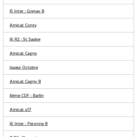
J5 Inter : Grenay B
Amical: Conty
J6 R2 : St Saulve
Amical: Cagny
Joueur Octobre
Amical: Cagny B
4ème CDF : Barlin
Amical: u17
J6 Inter : Peronne B