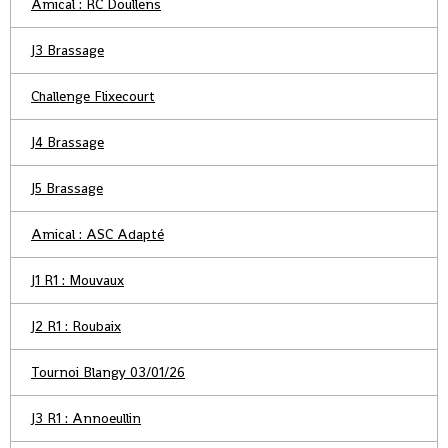
Amical : RC Doullens
J3 Brassage
Challenge Flixecourt
J4 Brassage
J5 Brassage
Amical : ASC Adapté
J1 R1 : Mouvaux
J2 R1 : Roubaix
Tournoi Blangy 03/01/26
J3 R1 : Annoeullin