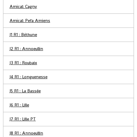
Amical: Cagny
Amical: Pefa Amiens
J1 R1 : Béthune
J2 R1 : Annoeullin
J3 R1 : Roubaix
J4 R1 : Longuenesse
J5 R1 : La Bassée
J6 R1 : Lille
J7 R1 : Lille PT
J8 R1 : Annoeullin