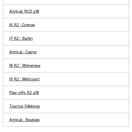
Amical: RCD u18
J6 R2 : Grenay
J7 R2 : Barlin
Amical : Cagny
J8 R2 : Wimereux
J9 R2 : Méricourt
Play-offs R2 u18
Tournoi Fillièvres
Amical : Roubaix