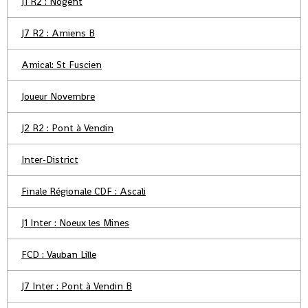
J1 R2 : Nogent
J7 R2 : Amiens B
Amical: St Fuscien
Joueur Novembre
J2 R2 : Pont à Vendin
Inter-District
Finale Régionale CDF : Ascali
J1 Inter : Noeux les Mines
FCD : Vauban Lille
J7 Inter : Pont à Vendin B