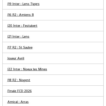
J19 Inter : Lens Tigers
J16 R2 : Amiens B
J20 Inter : Festubert
J21 Inter : Lens
J17 R2 : St Saulve
Joueur Avril
J22 Inter : Noeux les Mines
J18 R2 : Nogent
Finale FCD 2026
Amical : Arras