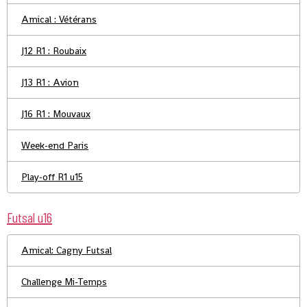
Amical : Vétérans
J12 R1 : Roubaix
J13 R1 : Avion
J16 R1 : Mouvaux
Week-end Paris
Play-off R1 u15
Futsal u16
Amical: Cagny Futsal
Challenge Mi-Temps