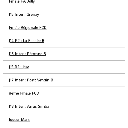
Finale FA Ailly
J15 Inter : Grenay
Finale Régionale FCD
J14 R2 : La Bassée B
J16 Inter : Péronne B
J15 R2 : Lille
J17 Inter : Pont Vendin B
8ème Finale FCD
J18 Inter : Arras Simba
Joueur Mars