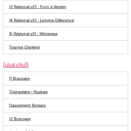
J3 Régional u13 : Pont à Vendin
J4 Régional u13 : Lomme Délivrance
J5 Régional u13 : Wimereux
Tournoi Charleroi
Futsal u14u15
J1 Brassage
Triangulaire : Roubaix
Classement Buteurs
J2 Brassage