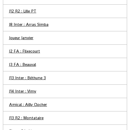
J12 R2 : Lille PT
J8 Inter : Arras Simba
Joueur Janvier
J2 FA : Flixecourt
J3 FA : Beauval
J13 Inter : Béthune 3
J14 Inter : Vimy
Amical : Ailly Clocher
J13 R2 : Montataire