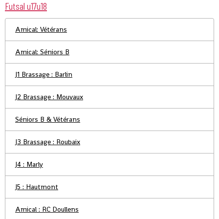
Futsal u17u18
Amical: Vétérans
Amical: Séniors B
J1 Brassage : Barlin
J2 Brassage : Mouvaux
Séniors B & Vétérans
J3 Brassage : Roubaix
J4 : Marly
J5 : Hautmont
Amical : RC Doullens