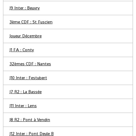
J9 Inter : Beuvry
3ème CDF : St Fuscien
Joueur Décembre
J1 FA : Conty
32èmes CDF : Nantes
J10 Inter : Festubert
J7 R2 : La Bassée
J11 Inter : Lens
J8 R2 : Pont à Vendin
J12 Inter : Pont Deule B