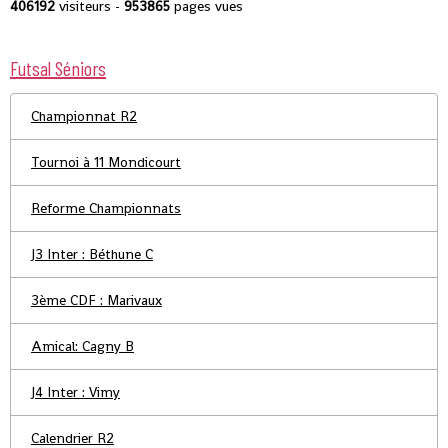
406192
visiteurs -
953865
pages vues
Futsal Séniors
Championnat R2
Tournoi à 11 Mondicourt
Reforme Championnats
J3 Inter : Béthune C
3ème CDF : Marivaux
Amical: Cagny B
J4 Inter : Vimy
Calendrier R2