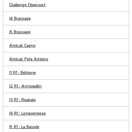
Challenge Flixecourt
J4 Brassage
J5 Brassage
Amical: Cagny
Amical: Pefa Amiens
J1 R1 : Béthune
J2 R1 : Annoeullin
J3 R1 : Roubaix
J4 R1 : Longuenesse
J5 R1 : La Bassée