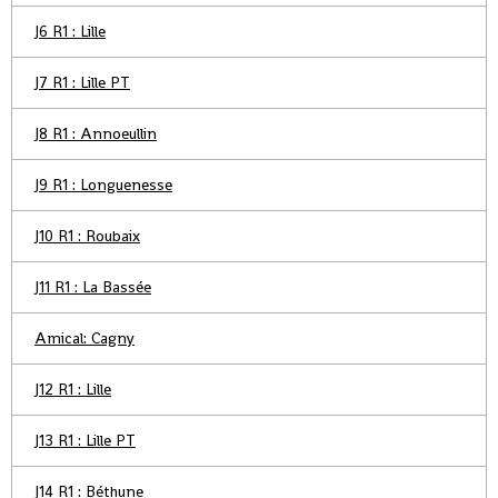
J6 R1 : Lille
J7 R1 : Lille PT
J8 R1 : Annoeullin
J9 R1 : Longuenesse
J10 R1 : Roubaix
J11 R1 : La Bassée
Amical: Cagny
J12 R1 : Lille
J13 R1 : Lille PT
J14 R1 : Béthune