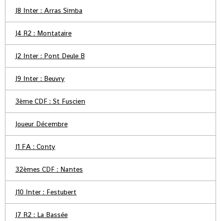
J8 Inter : Arras Simba
J4 R2 : Montataire
J2 Inter : Pont Deule B
J9 Inter : Beuvry
3ème CDF : St Fuscien
Joueur Décembre
J1 FA : Conty
32èmes CDF : Nantes
J10 Inter : Festubert
J7 R2 : La Bassée