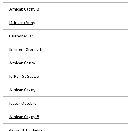
Amical: Cagny B
J4 Inter : Vimy
Calendrier R2
J5 Inter : Grenay B
Amical: Conty
J6 R2 : St Saulve
Amical: Cagny
Joueur Octobre
Amical: Cagny B
4ème CDF : Barlin