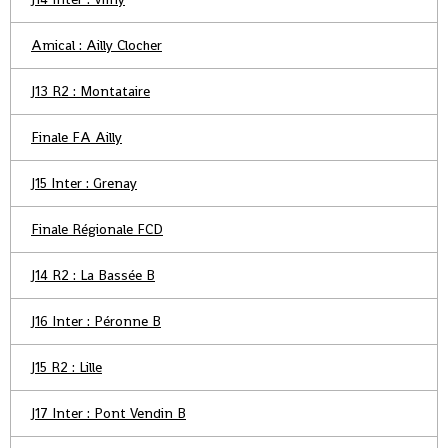
Amical : Ailly Clocher
J13 R2 : Montataire
Finale FA Ailly
J15 Inter : Grenay
Finale Régionale FCD
J14 R2 : La Bassée B
J16 Inter : Péronne B
J15 R2 : Lille
J17 Inter : Pont Vendin B