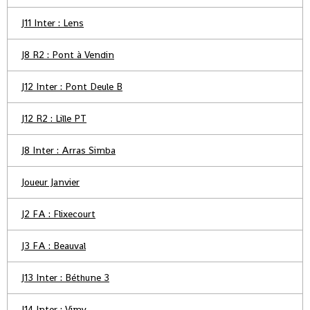
J11 Inter : Lens
J8 R2 : Pont à Vendin
J12 Inter : Pont Deule B
J12 R2 : Lille PT
J8 Inter : Arras Simba
Joueur Janvier
J2 FA : Flixecourt
J3 FA : Beauval
J13 Inter : Béthune 3
J14 Inter : Vimy