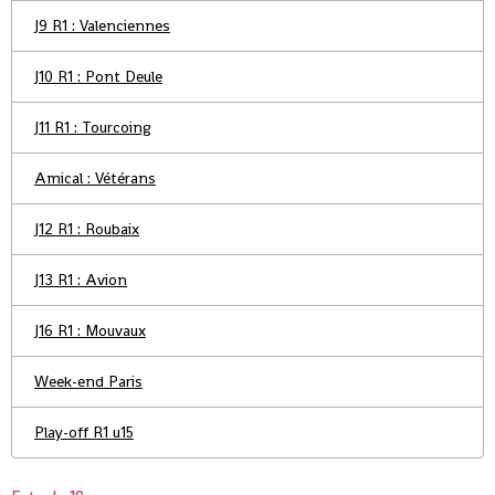
J9 R1 : Valenciennes
J10 R1 : Pont Deule
J11 R1 : Tourcoing
Amical : Vétérans
J12 R1 : Roubaix
J13 R1 : Avion
J16 R1 : Mouvaux
Week-end Paris
Play-off R1 u15