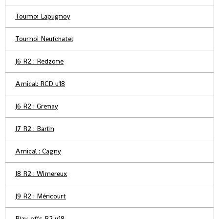
Tournoi Lapugnoy
Tournoi Neufchatel
J6 R2 : Redzone
Amical: RCD u18
J6 R2 : Grenay
J7 R2 : Barlin
Amical : Cagny
J8 R2 : Wimereux
J9 R2 : Méricourt
Play-offs R2 u18