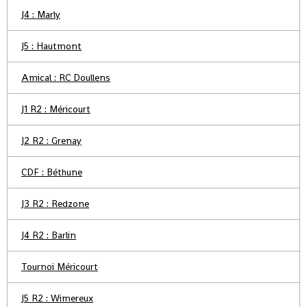
J4 : Marly
J5 : Hautmont
Amical : RC Doullens
J1 R2 : Méricourt
J2 R2 : Grenay
CDF : Béthune
J3 R2 : Redzone
J4 R2 : Barlin
Tournoi Méricourt
J5 R2 : Wimereux