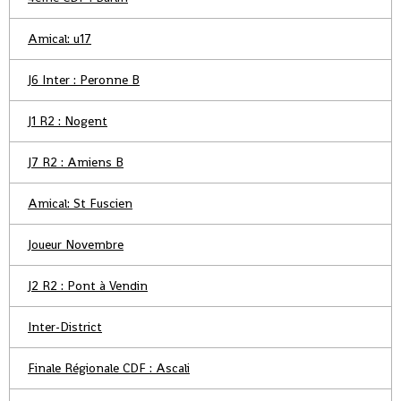
Amical: u17
J6 Inter : Peronne B
J1 R2 : Nogent
J7 R2 : Amiens B
Amical: St Fuscien
Joueur Novembre
J2 R2 : Pont à Vendin
Inter-District
Finale Régionale CDF : Ascali