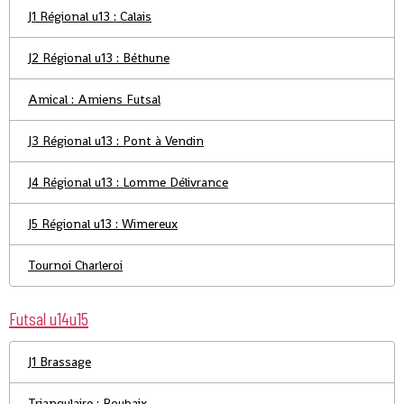
J1 Régional u13 : Calais
J2 Régional u13 : Béthune
Amical : Amiens Futsal
J3 Régional u13 : Pont à Vendin
J4 Régional u13 : Lomme Délivrance
J5 Régional u13 : Wimereux
Tournoi Charleroi
Futsal u14u15
J1 Brassage
Triangulaire : Roubaix