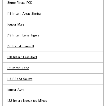
8ème Finale FCD
J18 Inter : Arras Simba
Joueur Mars
J19 Inter : Lens Tigers
J16 R2 : Amiens B
J20 Inter : Festubert
J21 Inter : Lens
J17 R2 : St Saulve
Joueur Avril
J22 Inter : Noeux les Mines