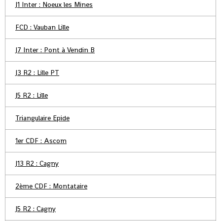
J1 Inter : Noeux les Mines
FCD : Vauban Lille
J7 Inter : Pont à Vendin B
J3 R2 : Lille PT
J5 R2 : Lille
Triangulaire Epide
1er CDF : Ascom
J13 R2 : Cagny
2ème CDF : Montataire
J5 R2 : Cagny