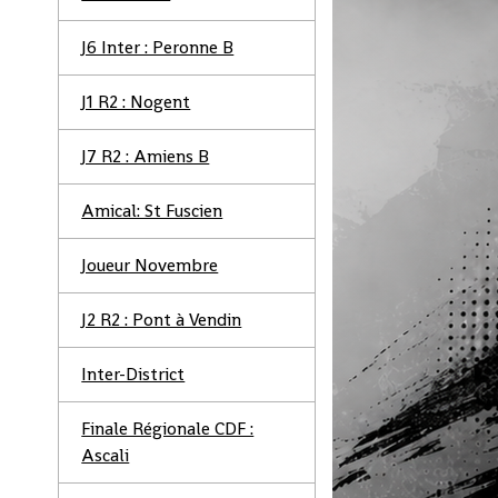
J6 Inter : Peronne B
J1 R2 : Nogent
J7 R2 : Amiens B
Amical: St Fuscien
Joueur Novembre
J2 R2 : Pont à Vendin
Inter-District
Finale Régionale CDF :
Ascali