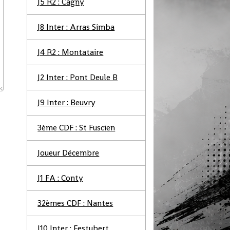
J5 R2 : Cagny
J8 Inter : Arras Simba
J4 R2 : Montataire
J2 Inter : Pont Deule B
J9 Inter : Beuvry
3ème CDF : St Fuscien
Joueur Décembre
J1 FA : Conty
32èmes CDF : Nantes
J10 Inter : Festubert