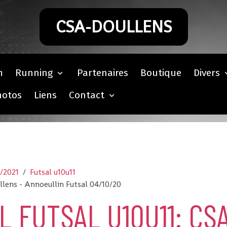
CSA-DOULLENS
m
Running
Partenaires
Boutique
Divers
hotos
Liens
Contact
0/2021
Futsal u10u11
lens - Annoeullin Futsal 04/10/20
L FUTSAL U10U11: CS