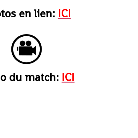
tos en lien:
ICI
éo du match:
ICI