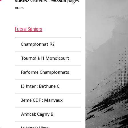
406162
visiteurs -
953804
pages
vues
Futsal Séniors
Championnat R2
Tournoi à 11 Mondicourt
Reforme Championnats
J3 Inter : Béthune C
3ème CDF : Marivaux
Amical: Cagny B