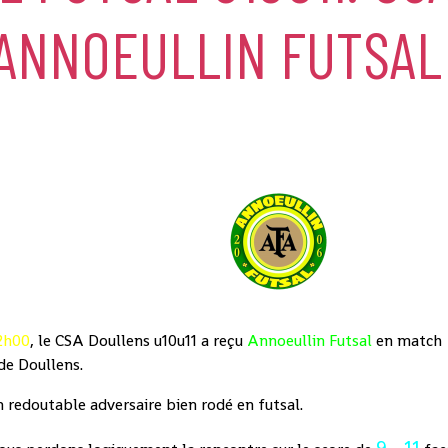
 ANNOEULLIN FUTSAL
2h00
, le CSA Doullens u10u11 a reçu
Annoeullin Futsal
en match
de Doullens.
n redoutable adversaire bien rodé en futsal.
9 - 11