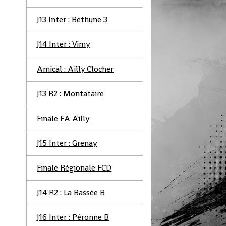
J13 Inter : Béthune 3
J14 Inter : Vimy
Amical : Ailly Clocher
J13 R2 : Montataire
Finale FA Ailly
J15 Inter : Grenay
Finale Régionale FCD
J14 R2 : La Bassée B
J16 Inter : Péronne B