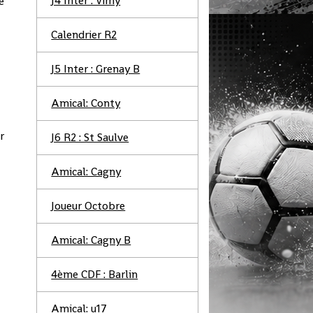
J4 Inter : Vimy
e
Calendrier R2
e
J5 Inter : Grenay B
Amical: Conty
r
J6 R2 : St Saulve
Amical: Cagny
Joueur Octobre
Amical: Cagny B
4ème CDF : Barlin
Amical: u17