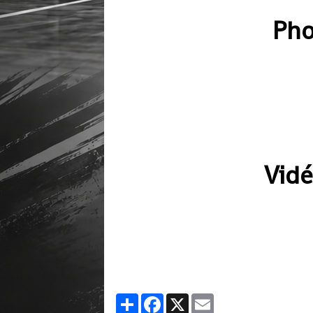
Pho
Vid
Partager
Facebook
X
Email