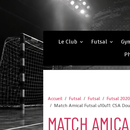
Le Club
Futsal
Gy
P
Accueil
Futsal
Futsal
Futsal 202
Match Amical Futsal u10u11: CSA Doul
MATCH AMICA