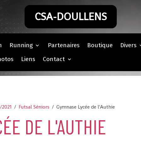
CSA-DOULLENS
m
Running
Partenaires
Boutique
Divers
hotos
Liens
Contact
0/2021
Futsal Séniors
Gymnase Lycée de l'Authie
ÉE DE L'AUTHIE