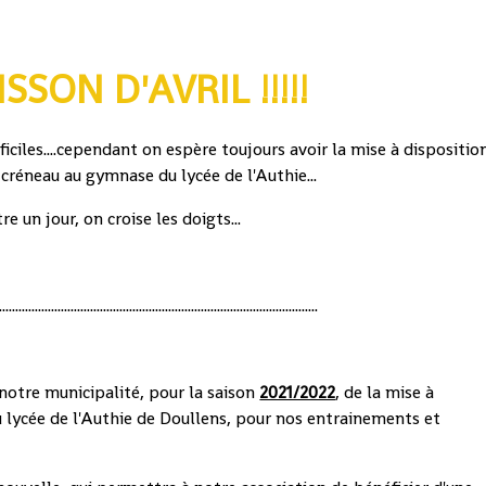
POISSON D'AVRIL !!!!!
iles....cependant on espère toujours avoir la mise à dispositio
 créneau au gymnase du lycée de l'Authie...
re un jour, on croise les doigts...
..................................................................................................
 notre municipalité, pour la saison
2021/2022
, de la mise à
 lycée de l'Authie de Doullens, pour nos entrainements et