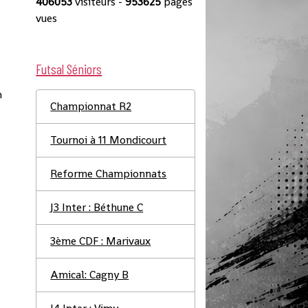
406053
visiteurs -
953625
pages
vues
Futsal Séniors
n
Championnat R2
Tournoi à 11 Mondicourt
Reforme Championnats
J3 Inter : Béthune C
3ème CDF : Marivaux
Amical: Cagny B