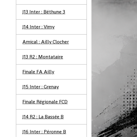
J13 Inter : Béthune 3
J14 Inter : Vimy
Amical : Ailly Clocher
J13 R2 : Montataire
Finale FA Ailly
J15 Inter : Grenay
Finale Régionale FCD
J14 R2 : La Bassée B
J16 Inter : Péronne B