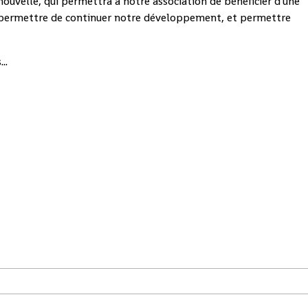
ouvelle, qui permettra à notre association de bénéficier d'une
 permettre de continuer notre développement, et permettre
..