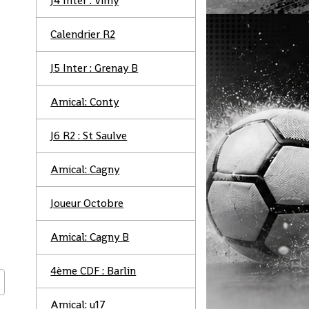
J4 Inter : Vimy
Calendrier R2
J5 Inter : Grenay B
Amical: Conty
J6 R2 : St Saulve
Amical: Cagny
Joueur Octobre
Amical: Cagny B
4ème CDF : Barlin
Amical: u17