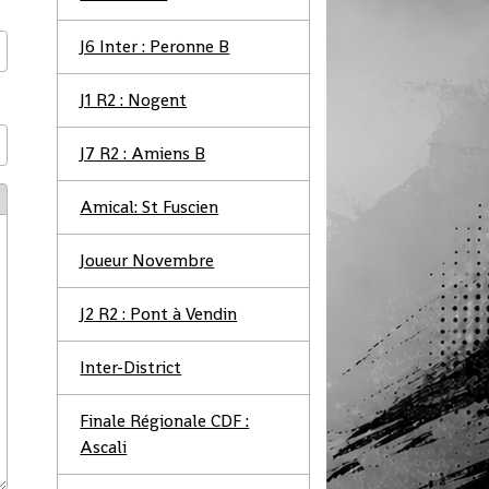
J6 Inter : Peronne B
J1 R2 : Nogent
J7 R2 : Amiens B
Amical: St Fuscien
Joueur Novembre
J2 R2 : Pont à Vendin
Inter-District
Finale Régionale CDF :
Ascali