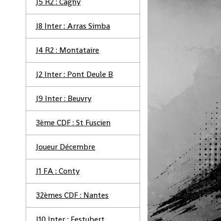
J5 R2 : Cagny
J8 Inter : Arras Simba
J4 R2 : Montataire
J2 Inter : Pont Deule B
J9 Inter : Beuvry
3ème CDF : St Fuscien
Joueur Décembre
J1 FA : Conty
32èmes CDF : Nantes
J10 Inter : Festubert