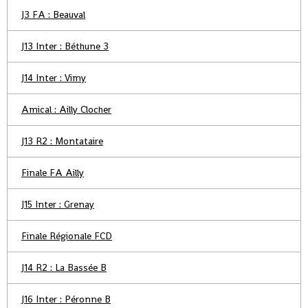
J3 FA : Beauval
J13 Inter : Béthune 3
J14 Inter : Vimy
Amical : Ailly Clocher
J13 R2 : Montataire
Finale FA Ailly
J15 Inter : Grenay
Finale Régionale FCD
J14 R2 : La Bassée B
J16 Inter : Péronne B