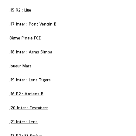
J15 R2 : Lille
J17 Inter : Pont Vendin B
8ème Finale FCD
J18 Inter : Arras Simba
Joueur Mars
J19 Inter : Lens Tigers
J16 R2 : Amiens B
J20 Inter : Festubert
J21 Inter : Lens
J17 R2 : St Saulve