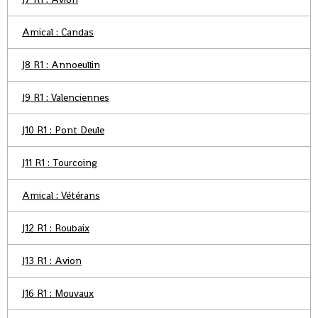
Amical : Candas
J8 R1 : Annoeullin
J9 R1 : Valenciennes
J10 R1 : Pont Deule
J11 R1 : Tourcoing
Amical : Vétérans
J12 R1 : Roubaix
J13 R1 : Avion
J16 R1 : Mouvaux