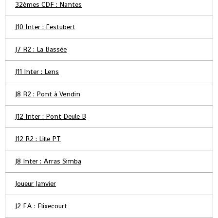
32èmes CDF : Nantes
J10 Inter : Festubert
J7 R2 : La Bassée
J11 Inter : Lens
J8 R2 : Pont à Vendin
J12 Inter : Pont Deule B
J12 R2 : Lille PT
J8 Inter : Arras Simba
Joueur Janvier
J2 FA : Flixecourt