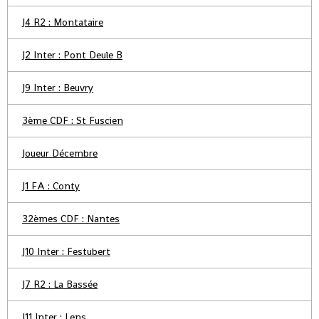
J4 R2 : Montataire
J2 Inter : Pont Deule B
J9 Inter : Beuvry
3ème CDF : St Fuscien
Joueur Décembre
J1 FA : Conty
32èmes CDF : Nantes
J10 Inter : Festubert
J7 R2 : La Bassée
J11 Inter : Lens