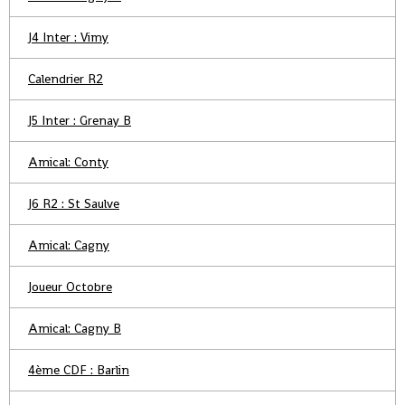
J4 Inter : Vimy
Calendrier R2
J5 Inter : Grenay B
Amical: Conty
J6 R2 : St Saulve
Amical: Cagny
Joueur Octobre
Amical: Cagny B
4ème CDF : Barlin