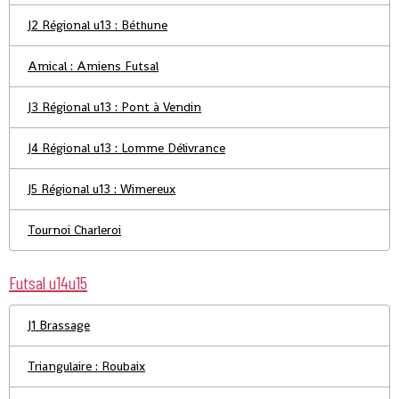
J2 Régional u13 : Béthune
Amical : Amiens Futsal
J3 Régional u13 : Pont à Vendin
J4 Régional u13 : Lomme Délivrance
J5 Régional u13 : Wimereux
Tournoi Charleroi
Futsal u14u15
J1 Brassage
Triangulaire : Roubaix