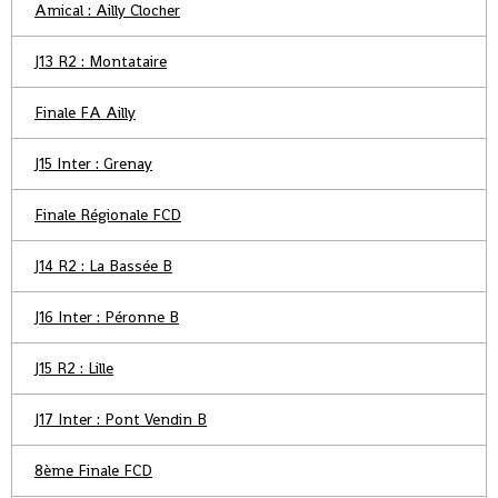
Amical : Ailly Clocher
J13 R2 : Montataire
Finale FA Ailly
J15 Inter : Grenay
Finale Régionale FCD
J14 R2 : La Bassée B
J16 Inter : Péronne B
J15 R2 : Lille
J17 Inter : Pont Vendin B
8ème Finale FCD