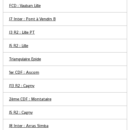
FCD : Vauban Lille
J7 Inter : Pont à Vendin B
J3 R2 : Lille PT
J5 R2 : Lille
Triangulaire Epide
1er CDF : Ascom
J13 R2 : Cagny
2ème CDF : Montataire
J5 R2 : Cagny
J8 Inter : Arras Simba