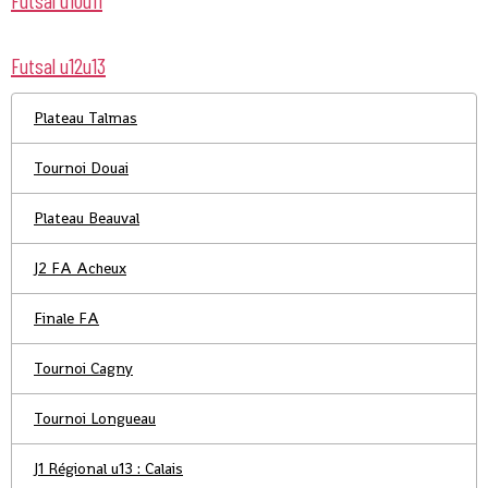
Futsal u10u11
Futsal u12u13
Plateau Talmas
Tournoi Douai
Plateau Beauval
J2 FA Acheux
Finale FA
Tournoi Cagny
Tournoi Longueau
J1 Régional u13 : Calais