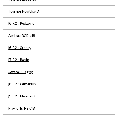
Tournoi Neufchatel
J6 R2 : Redzone
Amical: RCD u18
J6 R2 : Grenay
J7 R2 : Barlin
Amical : Cagny
J8 R2 : Wimereux
J9 R2 : Méricourt
Play-offs R2 u18