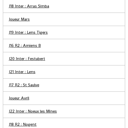
J18 Inter : Arras Simba
Joueur Mars
J19 Inter : Lens Tigers
J16 R2 : Amiens B
J20 Inter : Festubert
J21 Inter : Lens
J17 R2 : St Saulve
Joueur Avril
J22 Inter : Noeux les Mines
J18 R2 : Nogent