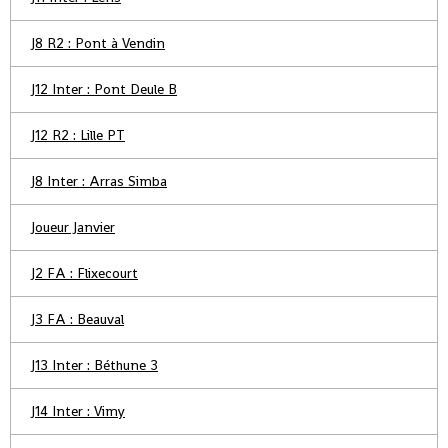
J8 R2 : Pont à Vendin
J12 Inter : Pont Deule B
J12 R2 : Lille PT
J8 Inter : Arras Simba
Joueur Janvier
J2 FA : Flixecourt
J3 FA : Beauval
J13 Inter : Béthune 3
J14 Inter : Vimy