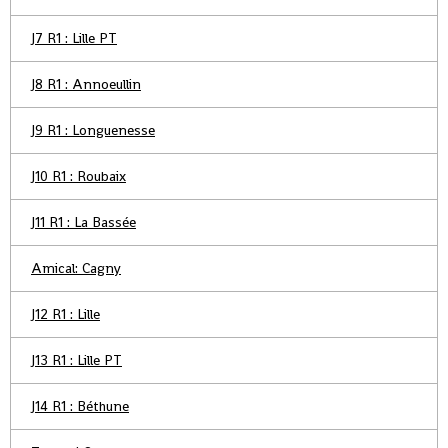
J7 R1 : Lille PT
J8 R1 : Annoeullin
J9 R1 : Longuenesse
J10 R1 : Roubaix
J11 R1 : La Bassée
Amical: Cagny
J12 R1 : Lille
J13 R1 : Lille PT
J14 R1 : Béthune