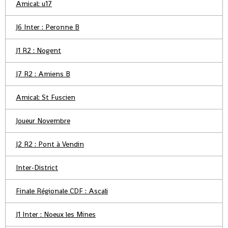
Amical: u17
J6 Inter : Peronne B
J1 R2 : Nogent
J7 R2 : Amiens B
Amical: St Fuscien
Joueur Novembre
J2 R2 : Pont à Vendin
Inter-District
Finale Régionale CDF : Ascali
J1 Inter : Noeux les Mines