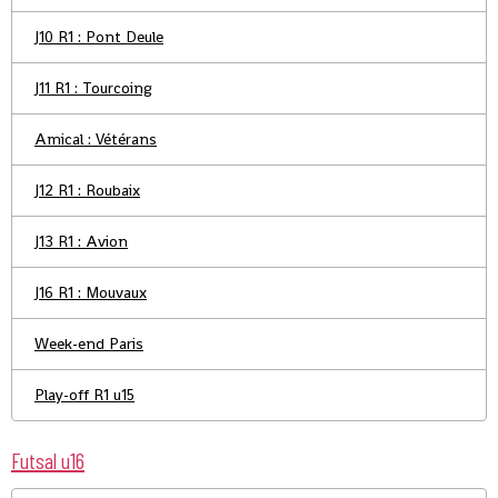
J10 R1 : Pont Deule
J11 R1 : Tourcoing
Amical : Vétérans
J12 R1 : Roubaix
J13 R1 : Avion
J16 R1 : Mouvaux
Week-end Paris
Play-off R1 u15
Futsal u16