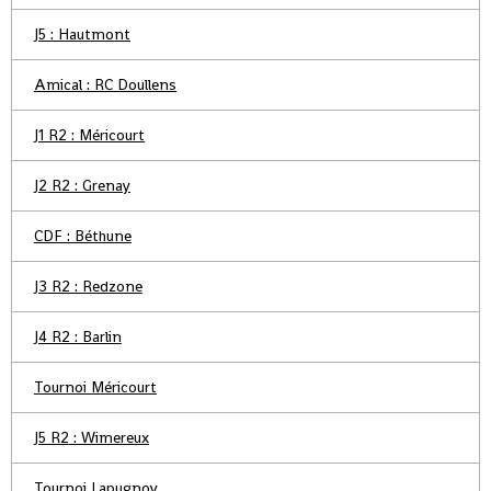
J5 : Hautmont
Amical : RC Doullens
J1 R2 : Méricourt
J2 R2 : Grenay
CDF : Béthune
J3 R2 : Redzone
J4 R2 : Barlin
Tournoi Méricourt
J5 R2 : Wimereux
Tournoi Lapugnoy