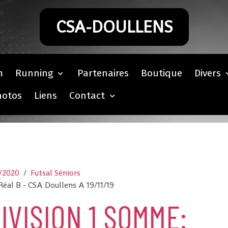
CSA-DOULLENS
m
Running
Partenaires
Boutique
Divers
hotos
Liens
Contact
9/2020
Futsal Séniors
éal B - CSA Doullens A 19/11/19
IVISION 1 SOMME: