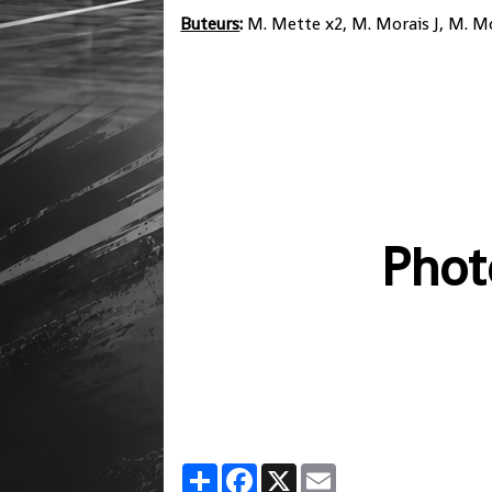
Buteurs
:
M. Mette x2, M. Morais J, M. M
Phot
Partager
Facebook
X
Email