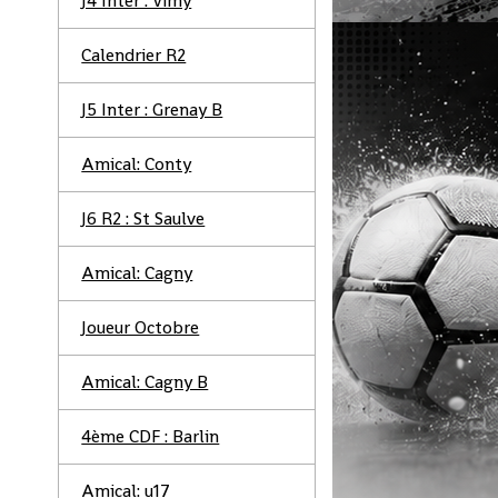
J4 Inter : Vimy
Calendrier R2
J5 Inter : Grenay B
Amical: Conty
J6 R2 : St Saulve
Amical: Cagny
Joueur Octobre
Amical: Cagny B
4ème CDF : Barlin
Amical: u17