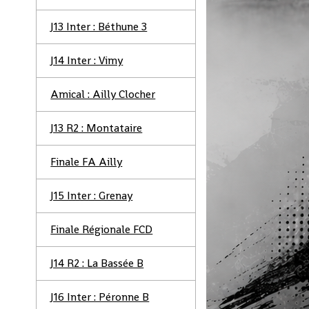
J13 Inter : Béthune 3
J14 Inter : Vimy
Amical : Ailly Clocher
J13 R2 : Montataire
Finale FA Ailly
J15 Inter : Grenay
Finale Régionale FCD
J14 R2 : La Bassée B
J16 Inter : Péronne B