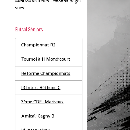
406074
visiteurs -
953653
pages
A
vues
Futsal Séniors
Championnat R2
Tournoi à 11 Mondicourt
Reforme Championnats
J3 Inter : Béthune C
3ème CDF : Marivaux
Amical: Cagny B