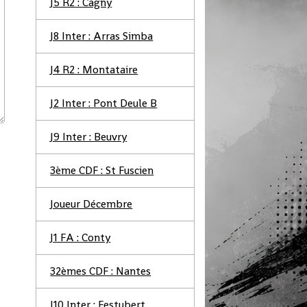
J5 R2 : Cagny
J8 Inter : Arras Simba
J4 R2 : Montataire
J2 Inter : Pont Deule B
J9 Inter : Beuvry
3ème CDF : St Fuscien
Joueur Décembre
J1 FA : Conty
32èmes CDF : Nantes
J10 Inter : Festubert