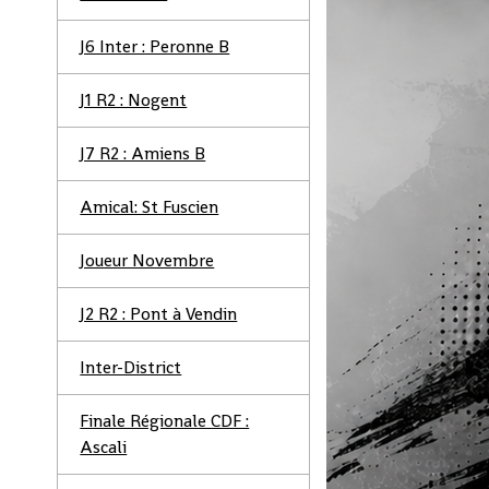
J6 Inter : Peronne B
J1 R2 : Nogent
J7 R2 : Amiens B
Amical: St Fuscien
Joueur Novembre
J2 R2 : Pont à Vendin
Inter-District
Finale Régionale CDF :
Ascali