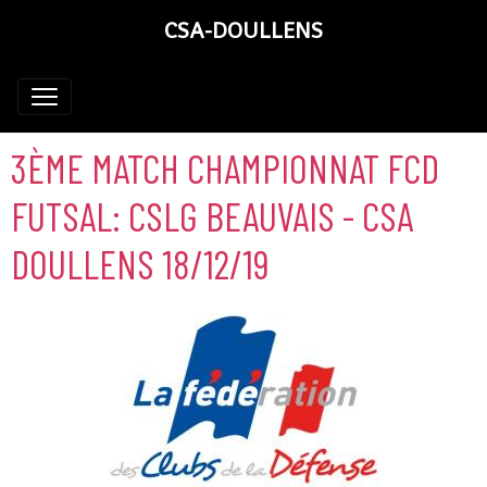
CSA-DOULLENS
3ÈME MATCH CHAMPIONNAT FCD
FUTSAL: CSLG BEAUVAIS - CSA
DOULLENS 18/12/19