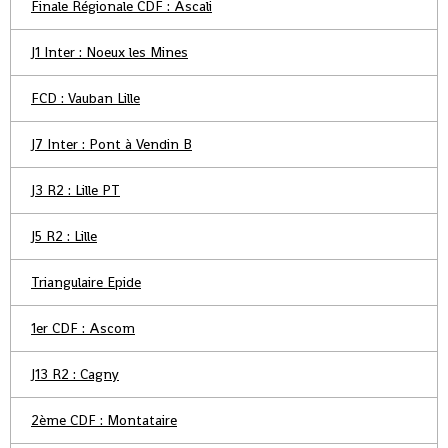
Finale Régionale CDF : Ascali
J1 Inter : Noeux les Mines
FCD : Vauban Lille
J7 Inter : Pont à Vendin B
J3 R2 : Lille PT
J5 R2 : Lille
Triangulaire Epide
1er CDF : Ascom
J13 R2 : Cagny
2ème CDF : Montataire