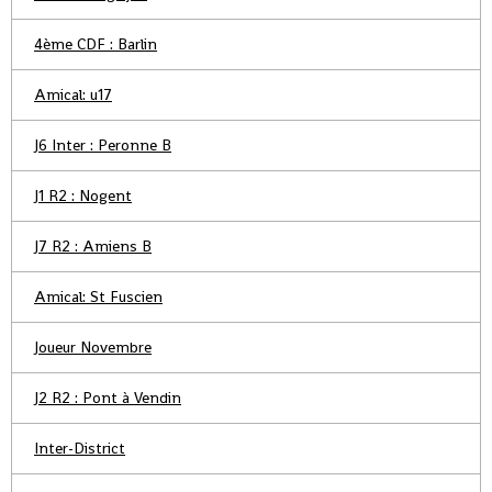
4ème CDF : Barlin
Amical: u17
J6 Inter : Peronne B
J1 R2 : Nogent
J7 R2 : Amiens B
Amical: St Fuscien
Joueur Novembre
J2 R2 : Pont à Vendin
Inter-District