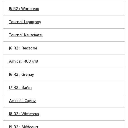
J5 R2 : Wimereux
Tournoi Lapugnoy
Tournoi Neufchatel
J6 R2 : Redzone
Amical: RCD u18
J6 R2 : Grenay
J7 R2 : Barlin
Amical : Cagny
J8 R2 : Wimereux
J9 R2 : Méricourt