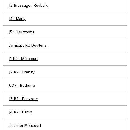
J3 Brassage : Roubaix
J4 : Marly
J5 : Hautmont
Amical : RC Doullens
J1 R2 : Méricourt
J2 R2 : Grenay
CDF : Béthune
J3 R2 : Redzone
J4 R2 : Barlin
Tournoi Méricourt