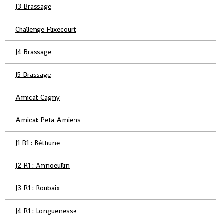
J3 Brassage
Challenge Flixecourt
J4 Brassage
J5 Brassage
Amical: Cagny
Amical: Pefa Amiens
J1 R1 : Béthune
J2 R1 : Annoeullin
J3 R1 : Roubaix
J4 R1 : Longuenesse