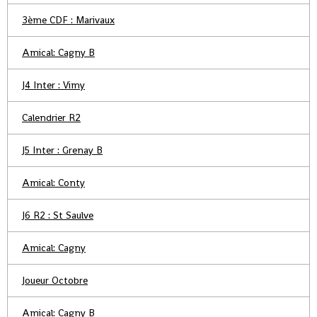
3ème CDF : Marivaux
Amical: Cagny B
J4 Inter : Vimy
Calendrier R2
J5 Inter : Grenay B
Amical: Conty
J6 R2 : St Saulve
Amical: Cagny
Joueur Octobre
Amical: Cagny B