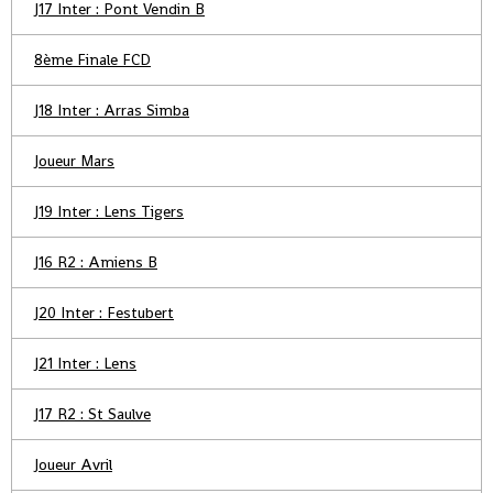
J17 Inter : Pont Vendin B
8ème Finale FCD
J18 Inter : Arras Simba
Joueur Mars
J19 Inter : Lens Tigers
J16 R2 : Amiens B
J20 Inter : Festubert
J21 Inter : Lens
J17 R2 : St Saulve
Joueur Avril