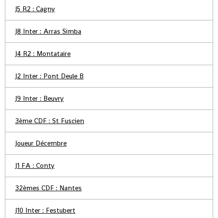
J5 R2 : Cagny
J8 Inter : Arras Simba
J4 R2 : Montataire
J2 Inter : Pont Deule B
J9 Inter : Beuvry
3ème CDF : St Fuscien
Joueur Décembre
J1 FA : Conty
32èmes CDF : Nantes
J10 Inter : Festubert