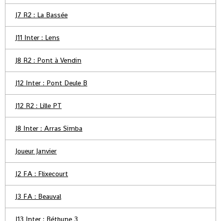
J7 R2 : La Bassée
J11 Inter : Lens
J8 R2 : Pont à Vendin
J12 Inter : Pont Deule B
J12 R2 : Lille PT
J8 Inter : Arras Simba
Joueur Janvier
J2 FA : Flixecourt
J3 FA : Beauval
J13 Inter : Béthune 3