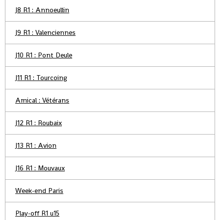
J8 R1 : Annoeullin
J9 R1 : Valenciennes
J10 R1 : Pont Deule
J11 R1 : Tourcoing
Amical : Vétérans
J12 R1 : Roubaix
J13 R1 : Avion
J16 R1 : Mouvaux
Week-end Paris
Play-off R1 u15