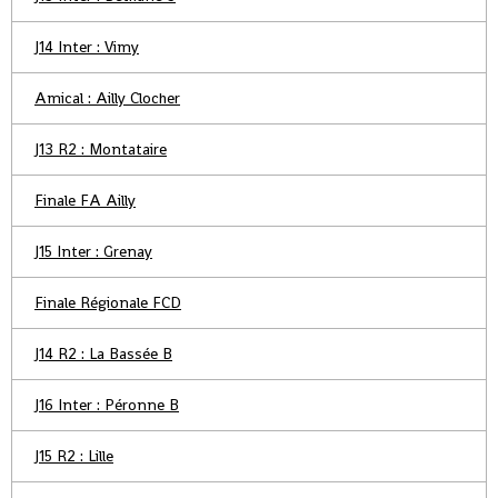
J14 Inter : Vimy
Amical : Ailly Clocher
J13 R2 : Montataire
Finale FA Ailly
J15 Inter : Grenay
Finale Régionale FCD
J14 R2 : La Bassée B
J16 Inter : Péronne B
J15 R2 : Lille