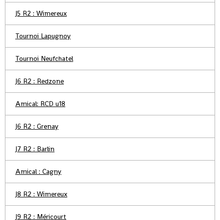
J5 R2 : Wimereux
Tournoi Lapugnoy
Tournoi Neufchatel
J6 R2 : Redzone
Amical: RCD u18
J6 R2 : Grenay
J7 R2 : Barlin
Amical : Cagny
J8 R2 : Wimereux
J9 R2 : Méricourt