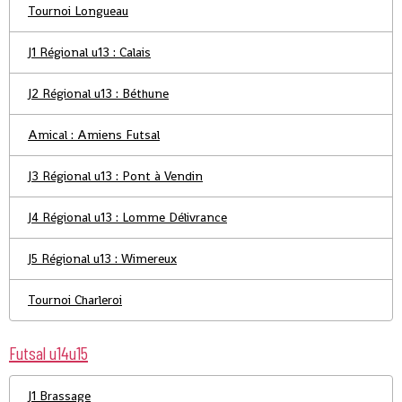
Tournoi Longueau
J1 Régional u13 : Calais
J2 Régional u13 : Béthune
Amical : Amiens Futsal
J3 Régional u13 : Pont à Vendin
J4 Régional u13 : Lomme Délivrance
J5 Régional u13 : Wimereux
Tournoi Charleroi
Futsal u14u15
J1 Brassage