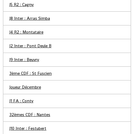
J5 R2 : Cagny
J8 Inter : Arras Simba
J4 R2 : Montataire
J2 Inter : Pont Deule B
J9 Inter : Beuvry
3ème CDF : St Fuscien
Joueur Décembre
J1 FA : Conty
32èmes CDF : Nantes
J10 Inter : Festubert