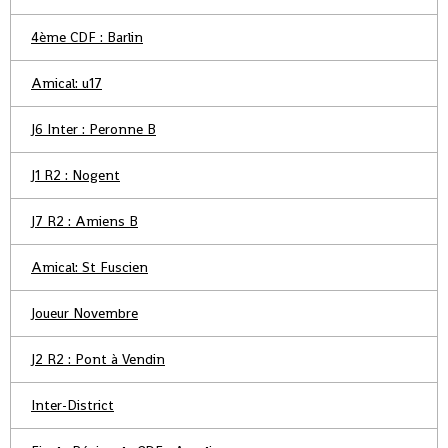
4ème CDF : Barlin
Amical: u17
J6 Inter : Peronne B
J1 R2 : Nogent
J7 R2 : Amiens B
Amical: St Fuscien
Joueur Novembre
J2 R2 : Pont à Vendin
Inter-District