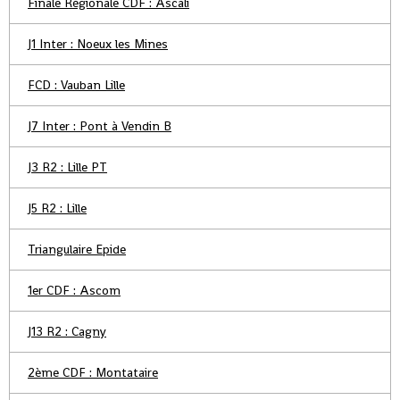
Finale Régionale CDF : Ascali
J1 Inter : Noeux les Mines
FCD : Vauban Lille
J7 Inter : Pont à Vendin B
J3 R2 : Lille PT
J5 R2 : Lille
Triangulaire Epide
1er CDF : Ascom
J13 R2 : Cagny
2ème CDF : Montataire