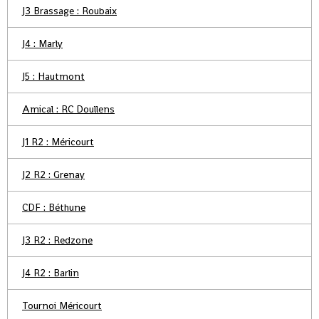
J3 Brassage : Roubaix
J4 : Marly
J5 : Hautmont
Amical : RC Doullens
J1 R2 : Méricourt
J2 R2 : Grenay
CDF : Béthune
J3 R2 : Redzone
J4 R2 : Barlin
Tournoi Méricourt