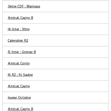
3ème CDF : Marivaux
Amical: Cagny B
J4 Inter : Vimy
Calendrier R2
J5 Inter : Grenay B
Amical: Conty
J6 R2 : St Saulve
Amical: Cagny
Joueur Octobre
Amical: Cagny B