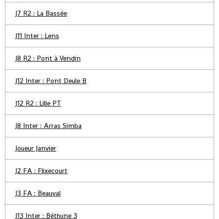
J7 R2 : La Bassée
J11 Inter : Lens
J8 R2 : Pont à Vendin
J12 Inter : Pont Deule B
J12 R2 : Lille PT
J8 Inter : Arras Simba
Joueur Janvier
J2 FA : Flixecourt
J3 FA : Beauval
J13 Inter : Béthune 3