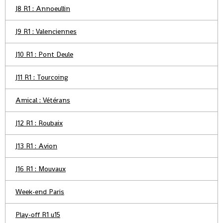
J8 R1 : Annoeullin
J9 R1 : Valenciennes
J10 R1 : Pont Deule
J11 R1 : Tourcoing
Amical : Vétérans
J12 R1 : Roubaix
J13 R1 : Avion
J16 R1 : Mouvaux
Week-end Paris
Play-off R1 u15