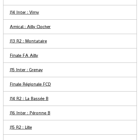
J14 Inter : Vimy
Amical : Ailly Clocher
J13 R2 : Montataire
Finale FA Ailly
J15 Inter : Grenay
Finale Régionale FCD
J14 R2 : La Bassée B
J16 Inter : Péronne B
J15 R2 : Lille