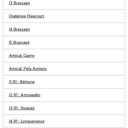
J3 Brassage
Challenge Flixecourt
J4 Brassage
J5 Brassage
Amical: Cagny
Amical: Pefa Amiens
J1 R1 : Béthune
J2 R1 : Annoeullin
J3 R1 : Roubaix
J4 R1 : Longuenesse