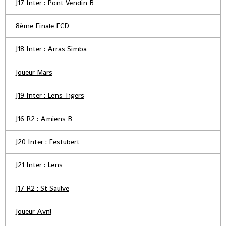
J17 Inter : Pont Vendin B
8ème Finale FCD
J18 Inter : Arras Simba
Joueur Mars
J19 Inter : Lens Tigers
J16 R2 : Amiens B
J20 Inter : Festubert
J21 Inter : Lens
J17 R2 : St Saulve
Joueur Avril