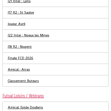
J21 Inter : Lens
J17 R2 : St Saulve
Joueur Avril
J22 Inter : Noeux les Mines
J18 R2 : Nogent
Finale FCD 2026
Amical : Arras
Classement Buteurs
Futsal Loisirs / Vétérans
Amical: Epide Doullens