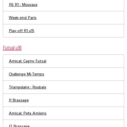
J16 R1 : Mouvaux
Week-end Paris
Play-off R1 u15
Futsal u16
Amical: Cagny Futsal
Challenge Mi-Temps
Triangulaire : Roubaix
J1 Brassage
Amical: Pefa Amiens
J2 Brassage