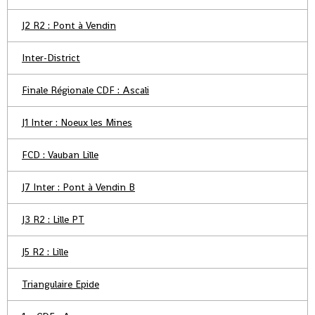
J2 R2 : Pont à Vendin
Inter-District
Finale Régionale CDF : Ascali
J1 Inter : Noeux les Mines
FCD : Vauban Lille
J7 Inter : Pont à Vendin B
J3 R2 : Lille PT
J5 R2 : Lille
Triangulaire Epide