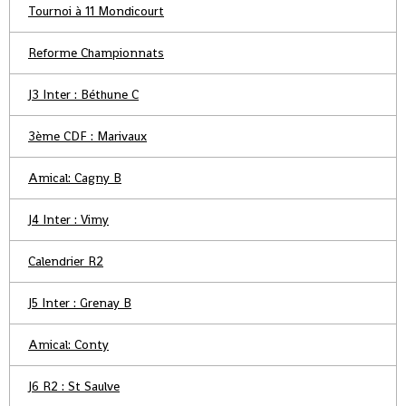
Tournoi à 11 Mondicourt
Reforme Championnats
J3 Inter : Béthune C
3ème CDF : Marivaux
Amical: Cagny B
J4 Inter : Vimy
Calendrier R2
J5 Inter : Grenay B
Amical: Conty
J6 R2 : St Saulve