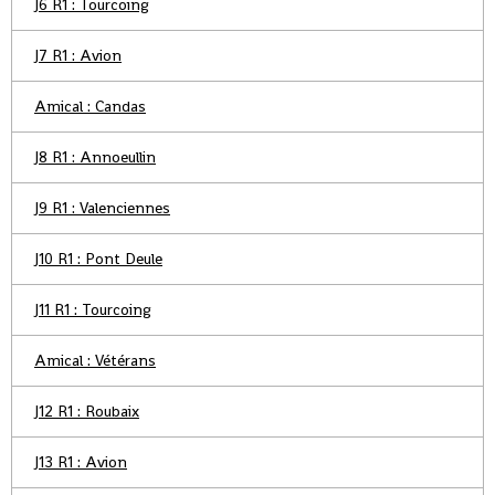
J6 R1 : Tourcoing
J7 R1 : Avion
Amical : Candas
J8 R1 : Annoeullin
J9 R1 : Valenciennes
J10 R1 : Pont Deule
J11 R1 : Tourcoing
Amical : Vétérans
J12 R1 : Roubaix
J13 R1 : Avion