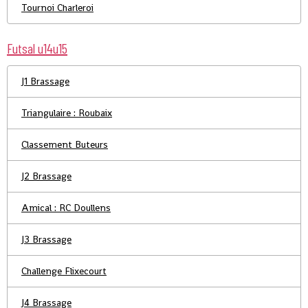
Tournoi Charleroi
Futsal u14u15
J1 Brassage
Triangulaire : Roubaix
Classement Buteurs
J2 Brassage
Amical : RC Doullens
J3 Brassage
Challenge Flixecourt
J4 Brassage