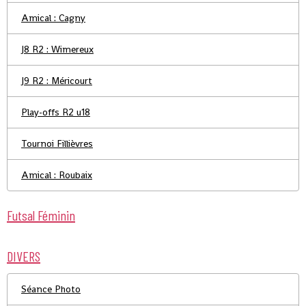
Amical : Cagny
J8 R2 : Wimereux
J9 R2 : Méricourt
Play-offs R2 u18
Tournoi Fillièvres
Amical : Roubaix
Futsal Féminin
DIVERS
Séance Photo