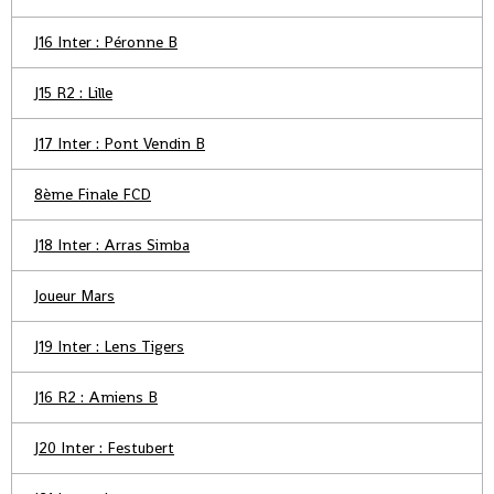
J16 Inter : Péronne B
J15 R2 : Lille
J17 Inter : Pont Vendin B
8ème Finale FCD
J18 Inter : Arras Simba
Joueur Mars
J19 Inter : Lens Tigers
J16 R2 : Amiens B
J20 Inter : Festubert