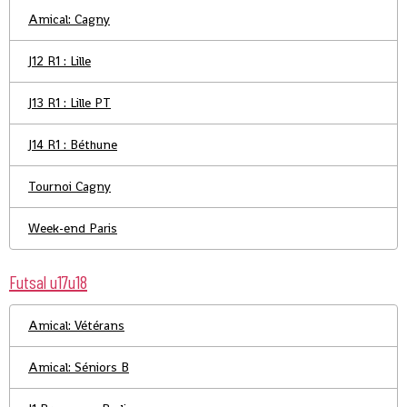
Amical: Cagny
J12 R1 : Lille
J13 R1 : Lille PT
J14 R1 : Béthune
Tournoi Cagny
Week-end Paris
Futsal u17u18
Amical: Vétérans
Amical: Séniors B