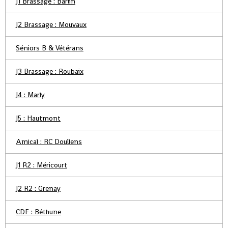
J1 Brassage : Barlin
J2 Brassage : Mouvaux
Séniors B & Vétérans
J3 Brassage : Roubaix
J4 : Marly
J5 : Hautmont
Amical : RC Doullens
J1 R2 : Méricourt
J2 R2 : Grenay
CDF : Béthune