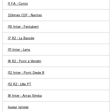
J1 FA : Conty
32èmes CDF : Nantes
J10 Inter : Festubert
J7 R2 : La Bassée
J11 Inter : Lens
J8 R2 : Pont à Vendin
J12 Inter : Pont Deule B
J12 R2 : Lille PT
J8 Inter : Arras Simba
Joueur Janvier