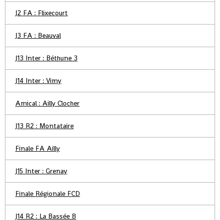
J2 FA : Flixecourt
J3 FA : Beauval
J13 Inter : Béthune 3
J14 Inter : Vimy
Amical : Ailly Clocher
J13 R2 : Montataire
Finale FA Ailly
J15 Inter : Grenay
Finale Régionale FCD
J14 R2 : La Bassée B