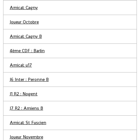
Amical: Cagny
Joueur Octobre
Amical: Cagny B
4ème CDF : Barlin
Amical: u17
J6 Inter : Peronne B
J1 R2 : Nogent
J7 R2 : Amiens B
Amical: St Fuscien
Joueur Novembre