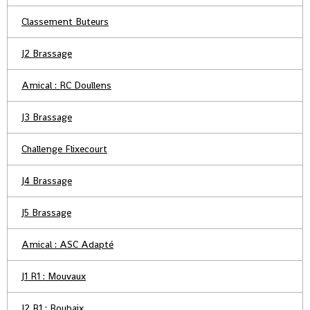
Classement Buteurs
J2 Brassage
Amical : RC Doullens
J3 Brassage
Challenge Flixecourt
J4 Brassage
J5 Brassage
Amical : ASC Adapté
J1 R1 : Mouvaux
J2 R1 : Roubaix