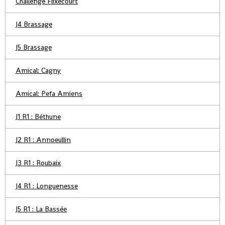
Challenge Flixecourt
J4 Brassage
J5 Brassage
Amical: Cagny
Amical: Pefa Amiens
J1 R1 : Béthune
J2 R1 : Annoeullin
J3 R1 : Roubaix
J4 R1 : Longuenesse
J5 R1 : La Bassée