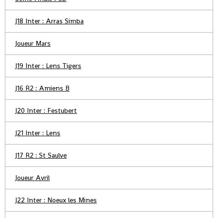
J18 Inter : Arras Simba
Joueur Mars
J19 Inter : Lens Tigers
J16 R2 : Amiens B
J20 Inter : Festubert
J21 Inter : Lens
J17 R2 : St Saulve
Joueur Avril
J22 Inter : Noeux les Mines