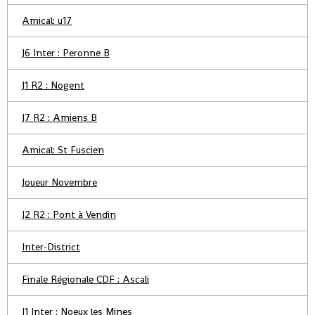
Amical: u17
J6 Inter : Peronne B
J1 R2 : Nogent
J7 R2 : Amiens B
Amical: St Fuscien
Joueur Novembre
J2 R2 : Pont à Vendin
Inter-District
Finale Régionale CDF : Ascali
J1 Inter : Noeux les Mines