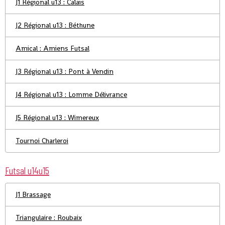
J1 Régional u13 : Calais
J2 Régional u13 : Béthune
Amical : Amiens Futsal
J3 Régional u13 : Pont à Vendin
J4 Régional u13 : Lomme Délivrance
J5 Régional u13 : Wimereux
Tournoi Charleroi
Futsal u14u15
J1 Brassage
Triangulaire : Roubaix