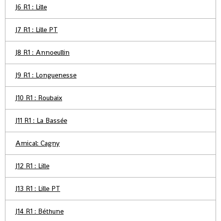
J6 R1 : Lille
J7 R1 : Lille PT
J8 R1 : Annoeullin
J9 R1 : Longuenesse
J10 R1 : Roubaix
J11 R1 : La Bassée
Amical: Cagny
J12 R1 : Lille
J13 R1 : Lille PT
J14 R1 : Béthune