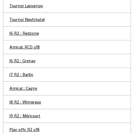
Tournoi Lapugnoy
Tournoi Neufchatel
J6 R2 : Redzone
Amical: RCD u18
J6 R2 : Grenay
J7 R2 : Barlin
Amical : Cagny
J8 R2 : Wimereux
J9 R2 : Méricourt
Play-offs R2 u18