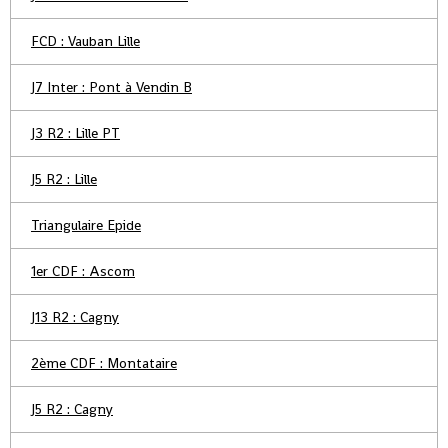
FCD : Vauban Lille
J7 Inter : Pont à Vendin B
J3 R2 : Lille PT
J5 R2 : Lille
Triangulaire Epide
1er CDF : Ascom
J13 R2 : Cagny
2ème CDF : Montataire
J5 R2 : Cagny