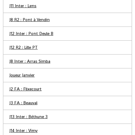
J11 Inter : Lens
J8 R2 : Pont à Vendin
J12 Inter : Pont Deule B
J12 R2 : Lille PT
J8 Inter : Arras Simba
Joueur Janvier
J2 FA : Flixecourt
J3 FA : Beauval
J13 Inter : Béthune 3
J14 Inter : Vimy