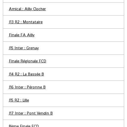
Amical : Ailly Clocher
J13 R2 : Montataire
Finale FA Ailly
J15 Inter : Grenay
Finale Régionale FCD
J14 R2 : La Bassée B
J16 Inter : Péronne B
J15 R2 : Lille
J17 Inter : Pont Vendin B
8ème Finale FCD