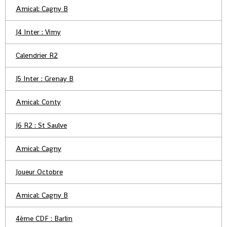
Amical: Cagny B
J4 Inter : Vimy
Calendrier R2
J5 Inter : Grenay B
Amical: Conty
J6 R2 : St Saulve
Amical: Cagny
Joueur Octobre
Amical: Cagny B
4ème CDF : Barlin