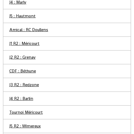
J4 : Marly
J5 : Hautmont
Amical : RC Doullens
J1 R2 : Méricourt
J2 R2 : Grenay
CDF : Béthune
J3 R2 : Redzone
J4 R2 : Barlin
Tournoi Méricourt
J5 R2 : Wimereux