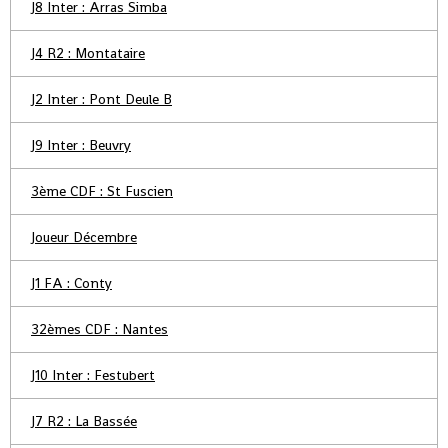
J8 Inter : Arras Simba
J4 R2 : Montataire
J2 Inter : Pont Deule B
J9 Inter : Beuvry
3ème CDF : St Fuscien
Joueur Décembre
J1 FA : Conty
32èmes CDF : Nantes
J10 Inter : Festubert
J7 R2 : La Bassée