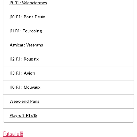
J9 R1 : Valenciennes
J10 R1 : Pont Deule
J11 R1 : Tourcoing
Amical : Vétérans
J12 R1 : Roubaix
J13 R1 : Avion
J16 R1 : Mouvaux
Week-end Paris
Play-off R1 u15
Futsal u16