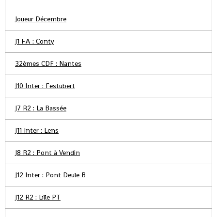
Joueur Décembre
J1 FA : Conty
32èmes CDF : Nantes
J10 Inter : Festubert
J7 R2 : La Bassée
J11 Inter : Lens
J8 R2 : Pont à Vendin
J12 Inter : Pont Deule B
J12 R2 : Lille PT