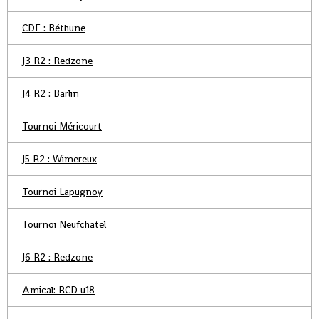
CDF : Béthune
J3 R2 : Redzone
J4 R2 : Barlin
Tournoi Méricourt
J5 R2 : Wimereux
Tournoi Lapugnoy
Tournoi Neufchatel
J6 R2 : Redzone
Amical: RCD u18