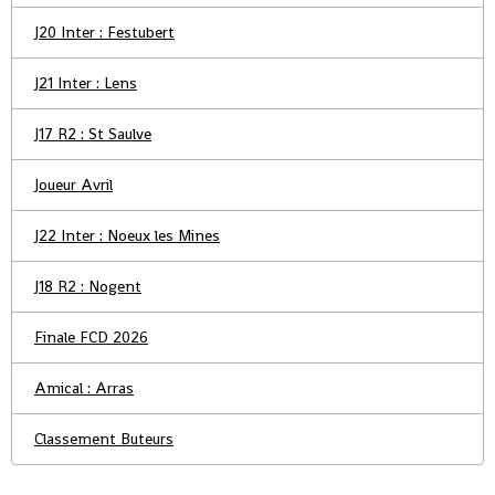
J20 Inter : Festubert
J21 Inter : Lens
J17 R2 : St Saulve
Joueur Avril
J22 Inter : Noeux les Mines
J18 R2 : Nogent
Finale FCD 2026
Amical : Arras
Classement Buteurs