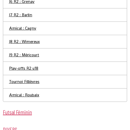
J6 R2 : Grenay
J7 R2 : Barlin
Amical : Cagny
J8 R2 : Wimereux
J9 R2 : Méricourt
Play-offs R2 u18
Tournoi Fillièvres
Amical : Roubaix
Futsal Féminin
DIVERS