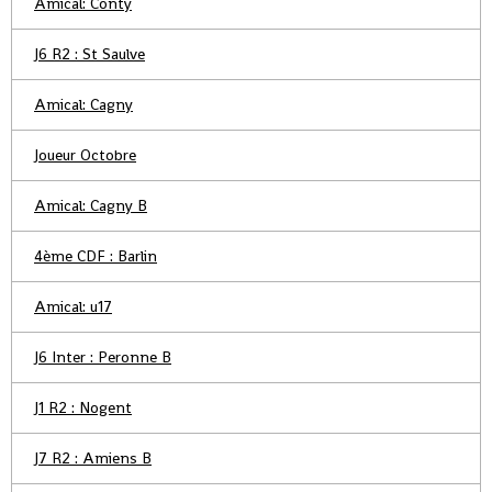
Amical: Conty
J6 R2 : St Saulve
Amical: Cagny
Joueur Octobre
Amical: Cagny B
4ème CDF : Barlin
Amical: u17
J6 Inter : Peronne B
J1 R2 : Nogent
J7 R2 : Amiens B