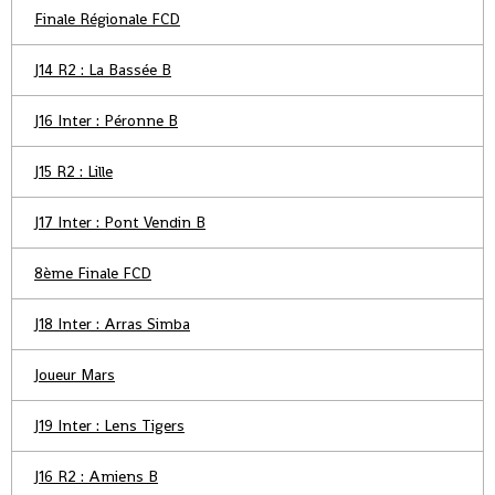
Finale Régionale FCD
J14 R2 : La Bassée B
J16 Inter : Péronne B
J15 R2 : Lille
J17 Inter : Pont Vendin B
8ème Finale FCD
J18 Inter : Arras Simba
Joueur Mars
J19 Inter : Lens Tigers
J16 R2 : Amiens B