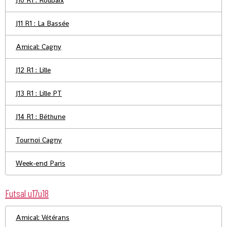
J10 R1 : Roubaix
J11 R1 : La Bassée
Amical: Cagny
J12 R1 : Lille
J13 R1 : Lille PT
J14 R1 : Béthune
Tournoi Cagny
Week-end Paris
Futsal u17u18
Amical: Vétérans