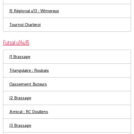
J5 Régional u13 : Wimereux
Tournoi Charleroi
Futsal u14u15
J1 Brassage
Triangulaire : Roubaix
Classement Buteurs
J2 Brassage
Amical : RC Doullens
J3 Brassage