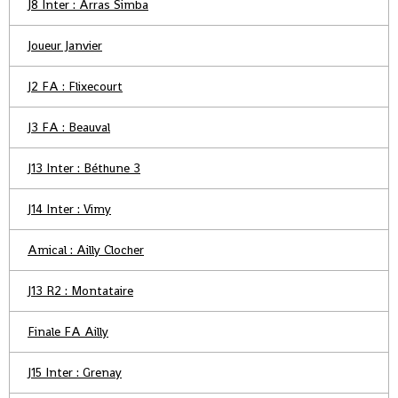
J8 Inter : Arras Simba
Joueur Janvier
J2 FA : Flixecourt
J3 FA : Beauval
J13 Inter : Béthune 3
J14 Inter : Vimy
Amical : Ailly Clocher
J13 R2 : Montataire
Finale FA Ailly
J15 Inter : Grenay