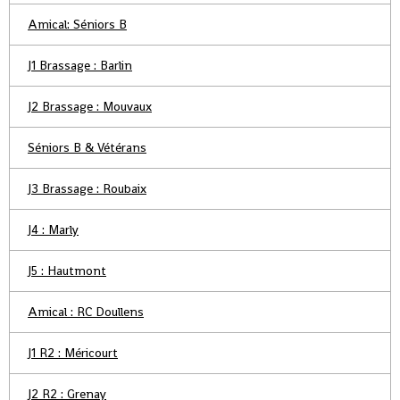
Amical: Séniors B
J1 Brassage : Barlin
J2 Brassage : Mouvaux
Séniors B & Vétérans
J3 Brassage : Roubaix
J4 : Marly
J5 : Hautmont
Amical : RC Doullens
J1 R2 : Méricourt
J2 R2 : Grenay