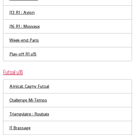
J13 R1 : Avion
J16 R1 : Mouvaux
Week-end Paris
Play-off R1 u15
Futsal u16
Amical: Cagny Futsal
Challenge Mi-Temps
Triangulaire : Roubaix
J1 Brassage