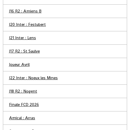
J16 R2 : Amiens B
J20 Inter : Festubert
J21 Inter : Lens
J17 R2 : St Saulve
Joueur Avril
J22 Inter : Noeux les Mines
J18 R2 : Nogent
Finale FCD 2026
Amical : Arras