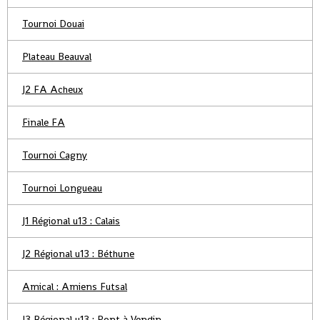
Tournoi Douai
Plateau Beauval
J2 FA Acheux
Finale FA
Tournoi Cagny
Tournoi Longueau
J1 Régional u13 : Calais
J2 Régional u13 : Béthune
Amical : Amiens Futsal
J3 Régional u13 : Pont à Vendin