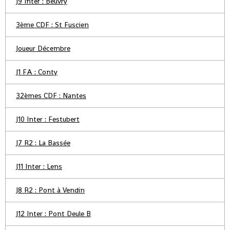
J9 Inter : Beuvry
3ème CDF : St Fuscien
Joueur Décembre
J1 FA : Conty
32èmes CDF : Nantes
J10 Inter : Festubert
J7 R2 : La Bassée
J11 Inter : Lens
J8 R2 : Pont à Vendin
J12 Inter : Pont Deule B