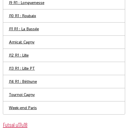
J9 R1 : Longuenesse
J10 R1 : Roubaix
J11 R1 : La Bassée
Amical: Cagny
J12 R1 : Lille
J13 R1 : Lille PT
J14 R1 : Béthune
Tournoi Cagny
Week-end Paris
Futsal u17u18