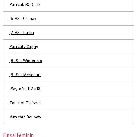
Amical: RCD u18
J6 R2 : Grenay
J7 R2 : Barlin
Amical : Cagny
J8 R2 : Wimereux
J9 R2 : Méricourt
Play-offs R2 u18
Tournoi Fillièvres
Amical : Roubaix
Futsal Féminin