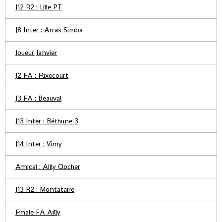
J12 R2 : Lille PT
J8 Inter : Arras Simba
Joueur Janvier
J2 FA : Flixecourt
J3 FA : Beauval
J13 Inter : Béthune 3
J14 Inter : Vimy
Amical : Ailly Clocher
J13 R2 : Montataire
Finale FA Ailly