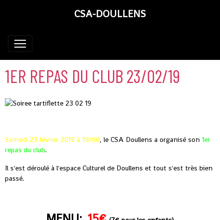
CSA-DOULLENS
1ER REPAS DU CLUB 23/02/19
Samedi 23 février 2019 à 19h00
, le CSA Doullens a organisé son
1er
repas du club
.
Il s'est déroulé à l'espace Culturel de Doullens et tout s'est très bien
passé.
MENU:
15€