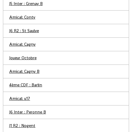
J5 Inter : Grenay B
Amical: Conty
J6 R2 : St Saulve
Amical: Cagny
Joueur Octobre
Amical: Cagny B
4ème CDF : Barlin
Amical: u17
J6 Inter : Peronne B
J1 R2 : Nogent