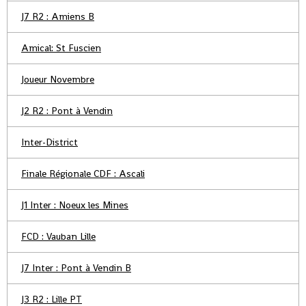
J7 R2 : Amiens B
Amical: St Fuscien
Joueur Novembre
J2 R2 : Pont à Vendin
Inter-District
Finale Régionale CDF : Ascali
J1 Inter : Noeux les Mines
FCD : Vauban Lille
J7 Inter : Pont à Vendin B
J3 R2 : Lille PT