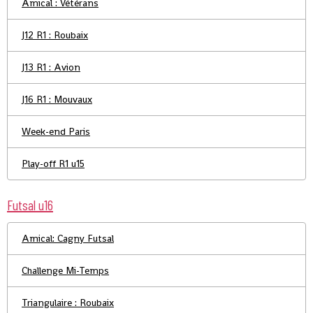
Amical : Vétérans
J12 R1 : Roubaix
J13 R1 : Avion
J16 R1 : Mouvaux
Week-end Paris
Play-off R1 u15
Futsal u16
Amical: Cagny Futsal
Challenge Mi-Temps
Triangulaire : Roubaix