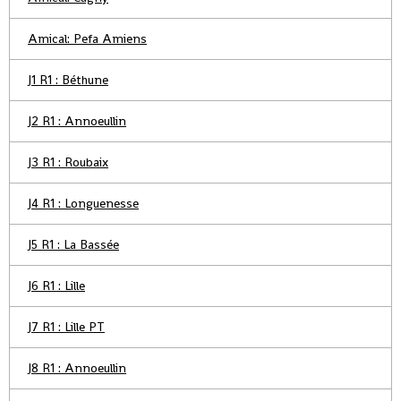
Amical: Pefa Amiens
J1 R1 : Béthune
J2 R1 : Annoeullin
J3 R1 : Roubaix
J4 R1 : Longuenesse
J5 R1 : La Bassée
J6 R1 : Lille
J7 R1 : Lille PT
J8 R1 : Annoeullin