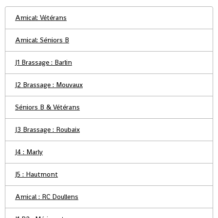
Amical: Vétérans
Amical: Séniors B
J1 Brassage : Barlin
J2 Brassage : Mouvaux
Séniors B & Vétérans
J3 Brassage : Roubaix
J4 : Marly
J5 : Hautmont
Amical : RC Doullens