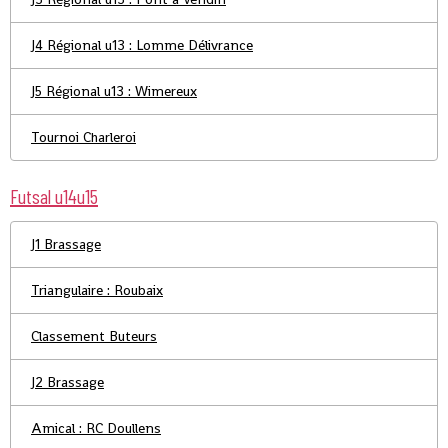
J4 Régional u13 : Lomme Délivrance
J5 Régional u13 : Wimereux
Tournoi Charleroi
Futsal u14u15
J1 Brassage
Triangulaire : Roubaix
Classement Buteurs
J2 Brassage
Amical : RC Doullens