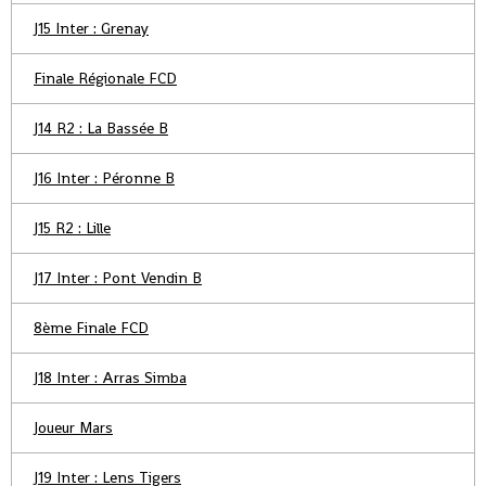
J15 Inter : Grenay
Finale Régionale FCD
J14 R2 : La Bassée B
J16 Inter : Péronne B
J15 R2 : Lille
J17 Inter : Pont Vendin B
8ème Finale FCD
J18 Inter : Arras Simba
Joueur Mars
J19 Inter : Lens Tigers