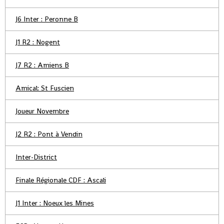
J6 Inter : Peronne B
J1 R2 : Nogent
J7 R2 : Amiens B
Amical: St Fuscien
Joueur Novembre
J2 R2 : Pont à Vendin
Inter-District
Finale Régionale CDF : Ascali
J1 Inter : Noeux les Mines