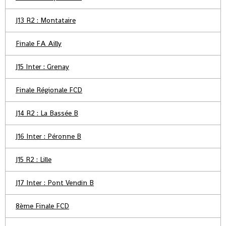
J13 R2 : Montataire
Finale FA Ailly
J15 Inter : Grenay
Finale Régionale FCD
J14 R2 : La Bassée B
J16 Inter : Péronne B
J15 R2 : Lille
J17 Inter : Pont Vendin B
8ème Finale FCD