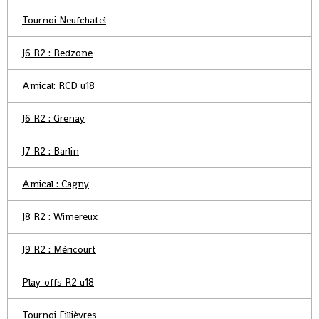
Tournoi Neufchatel
J6 R2 : Redzone
Amical: RCD u18
J6 R2 : Grenay
J7 R2 : Barlin
Amical : Cagny
J8 R2 : Wimereux
J9 R2 : Méricourt
Play-offs R2 u18
Tournoi Fillièvres