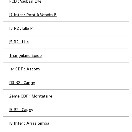
FCD : Vauban Lille
J7 Inter : Pont à Vendin B
J3 R2 : Lille PT
J5 R2 : Lille
Triangulaire Epide
1er CDF : Ascom
J13 R2 : Cagny
2ème CDF : Montataire
J5 R2 : Cagny
J8 Inter : Arras Simba