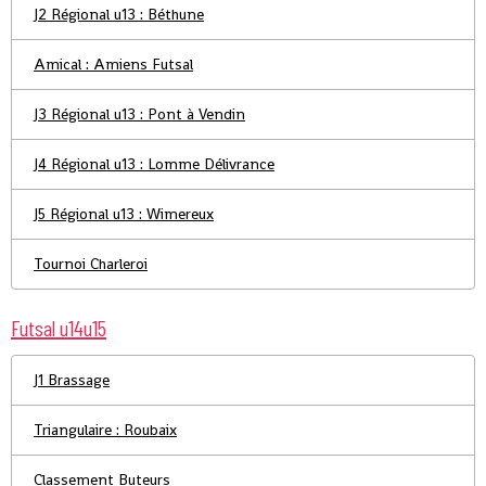
J2 Régional u13 : Béthune
Amical : Amiens Futsal
J3 Régional u13 : Pont à Vendin
J4 Régional u13 : Lomme Délivrance
J5 Régional u13 : Wimereux
Tournoi Charleroi
Futsal u14u15
J1 Brassage
Triangulaire : Roubaix
Classement Buteurs