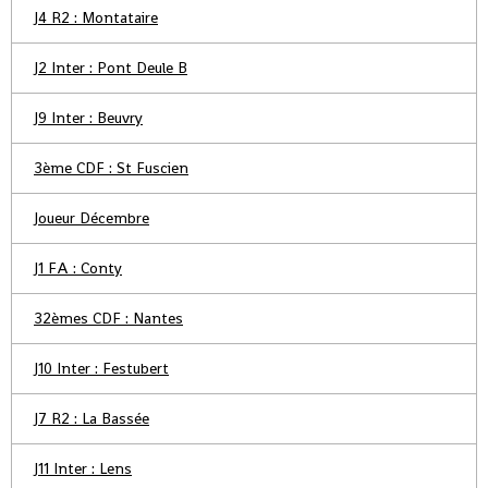
J4 R2 : Montataire
J2 Inter : Pont Deule B
J9 Inter : Beuvry
3ème CDF : St Fuscien
Joueur Décembre
J1 FA : Conty
32èmes CDF : Nantes
J10 Inter : Festubert
J7 R2 : La Bassée
J11 Inter : Lens