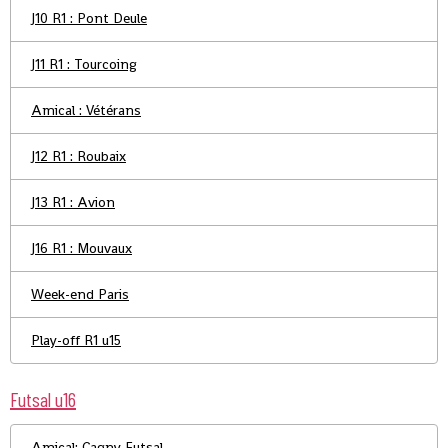
J10 R1 : Pont Deule
J11 R1 : Tourcoing
Amical : Vétérans
J12 R1 : Roubaix
J13 R1 : Avion
J16 R1 : Mouvaux
Week-end Paris
Play-off R1 u15
Futsal u16
Amical: Cagny Futsal