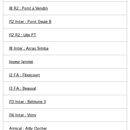
J8 R2 : Pont à Vendin
J12 Inter : Pont Deule B
J12 R2 : Lille PT
J8 Inter : Arras Simba
Joueur Janvier
J2 FA : Flixecourt
J3 FA : Beauval
J13 Inter : Béthune 3
J14 Inter : Vimy
Amical : Ailly Clocher