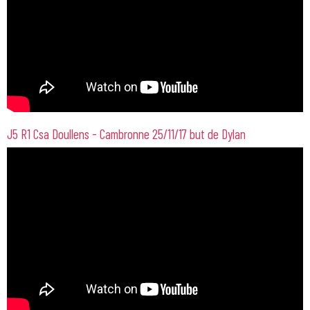
J5 R1 Csa Doullens - Cambronne 25/11/17 but de Dylan