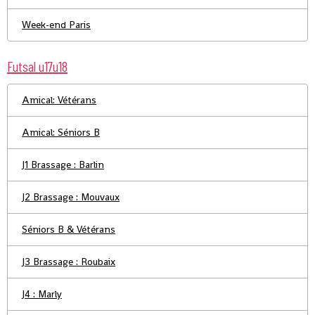
Week-end Paris
Futsal u17u18
Amical: Vétérans
Amical: Séniors B
J1 Brassage : Barlin
J2 Brassage : Mouvaux
Séniors B & Vétérans
J3 Brassage : Roubaix
J4 : Marly