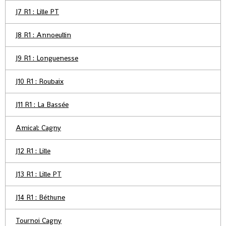
J7 R1 : Lille PT
J8 R1 : Annoeullin
J9 R1 : Longuenesse
J10 R1 : Roubaix
J11 R1 : La Bassée
Amical: Cagny
J12 R1 : Lille
J13 R1 : Lille PT
J14 R1 : Béthune
Tournoi Cagny