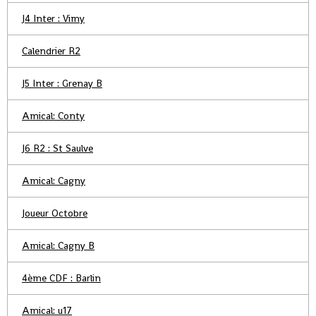
J4 Inter : Vimy
Calendrier R2
J5 Inter : Grenay B
Amical: Conty
J6 R2 : St Saulve
Amical: Cagny
Joueur Octobre
Amical: Cagny B
4ème CDF : Barlin
Amical: u17