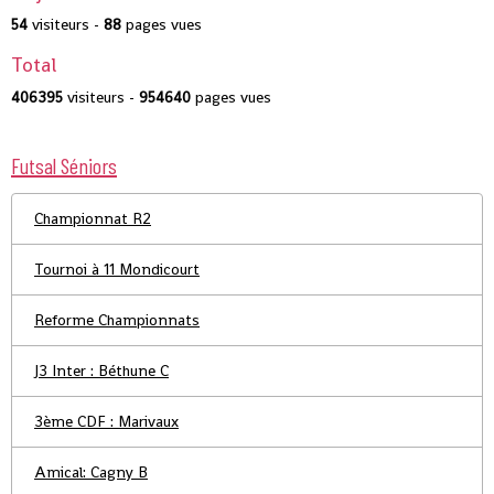
54
visiteurs -
88
pages vues
Total
406395
visiteurs -
954640
pages vues
Futsal Séniors
Championnat R2
Tournoi à 11 Mondicourt
Reforme Championnats
J3 Inter : Béthune C
3ème CDF : Marivaux
Amical: Cagny B