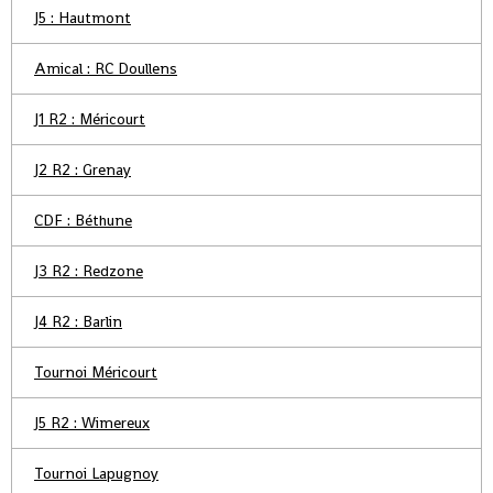
J5 : Hautmont
Amical : RC Doullens
J1 R2 : Méricourt
J2 R2 : Grenay
CDF : Béthune
J3 R2 : Redzone
J4 R2 : Barlin
Tournoi Méricourt
J5 R2 : Wimereux
Tournoi Lapugnoy