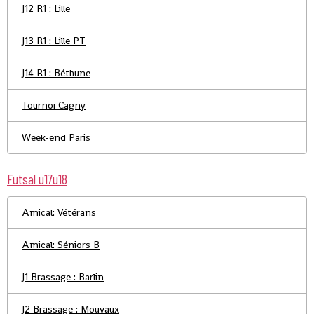
J12 R1 : Lille
J13 R1 : Lille PT
J14 R1 : Béthune
Tournoi Cagny
Week-end Paris
Futsal u17u18
Amical: Vétérans
Amical: Séniors B
J1 Brassage : Barlin
J2 Brassage : Mouvaux