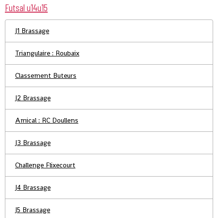
Futsal u14u15
J1 Brassage
Triangulaire : Roubaix
Classement Buteurs
J2 Brassage
Amical : RC Doullens
J3 Brassage
Challenge Flixecourt
J4 Brassage
J5 Brassage