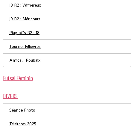
J8 R2 : Wimereux
J9 R2 : Méricourt
Play-offs R2 u18
Tournoi Fillièvres
Amical : Roubaix
Futsal Féminin
DIVERS
Séance Photo
Téléthon 2025