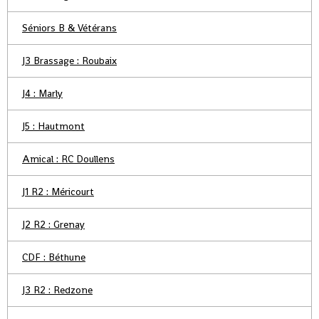
Séniors B & Vétérans
J3 Brassage : Roubaix
J4 : Marly
J5 : Hautmont
Amical : RC Doullens
J1 R2 : Méricourt
J2 R2 : Grenay
CDF : Béthune
J3 R2 : Redzone