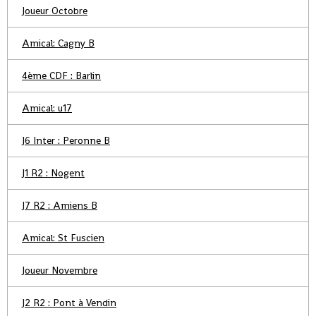
Joueur Octobre
Amical: Cagny B
4ème CDF : Barlin
Amical: u17
J6 Inter : Peronne B
J1 R2 : Nogent
J7 R2 : Amiens B
Amical: St Fuscien
Joueur Novembre
J2 R2 : Pont à Vendin