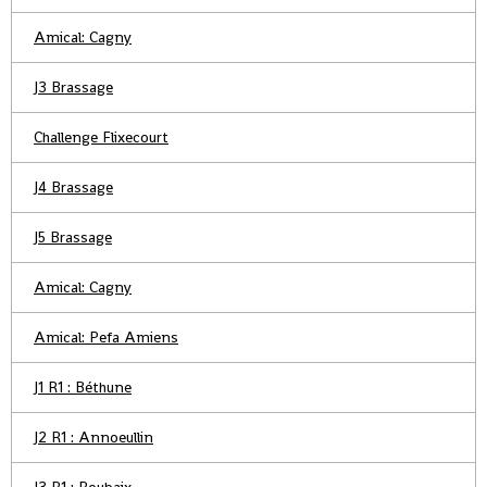
Amical: Cagny
J3 Brassage
Challenge Flixecourt
J4 Brassage
J5 Brassage
Amical: Cagny
Amical: Pefa Amiens
J1 R1 : Béthune
J2 R1 : Annoeullin