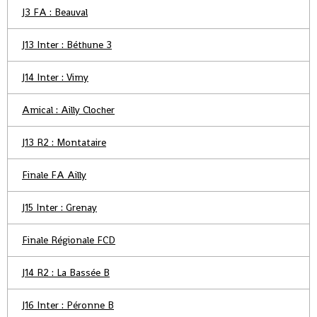
J3 FA : Beauval
J13 Inter : Béthune 3
J14 Inter : Vimy
Amical : Ailly Clocher
J13 R2 : Montataire
Finale FA Ailly
J15 Inter : Grenay
Finale Régionale FCD
J14 R2 : La Bassée B
J16 Inter : Péronne B