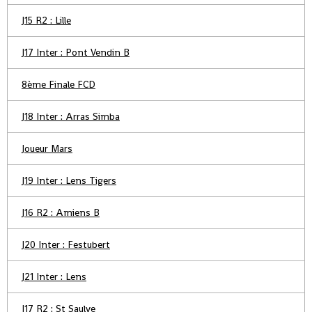
J15 R2 : Lille
J17 Inter : Pont Vendin B
8ème Finale FCD
J18 Inter : Arras Simba
Joueur Mars
J19 Inter : Lens Tigers
J16 R2 : Amiens B
J20 Inter : Festubert
J21 Inter : Lens
J17 R2 : St Saulve