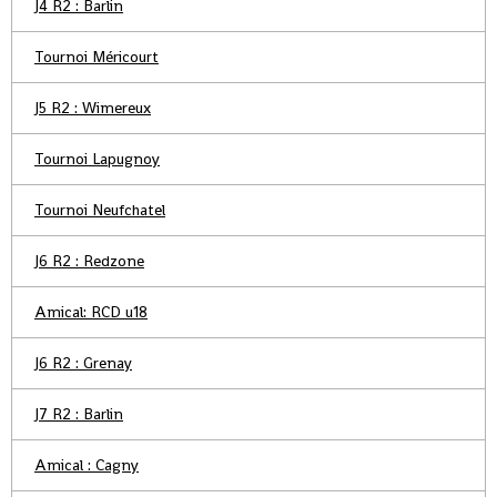
J4 R2 : Barlin
Tournoi Méricourt
J5 R2 : Wimereux
Tournoi Lapugnoy
Tournoi Neufchatel
J6 R2 : Redzone
Amical: RCD u18
J6 R2 : Grenay
J7 R2 : Barlin
Amical : Cagny