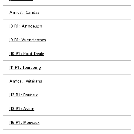
Amical : Candas
J8 R1 : Annoeullin
J9 R1 : Valenciennes
J10 R1 : Pont Deule
J11 R1 : Tourcoing
Amical : Vétérans
J12 R1 : Roubaix
J13 R1 : Avion
J16 R1 : Mouvaux