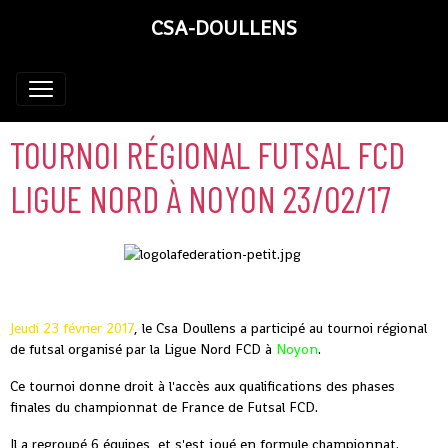
CSA-DOULLENS
TOURNOI RÉGIONAL FUTSAL FCD
LIGUE NORD À NOYON 23/02/17
Jeudi 23 février 2017
, le Csa Doullens a participé au tournoi régional
de futsal organisé par la Ligue Nord FCD à
Noyon
.
Ce tournoi donne droit à l'accès aux qualifications des phases
finales du championnat de France de Futsal FCD.
Il a regroupé 6 équipes, et s'est joué en formule championnat.