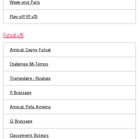
Week-end Paris
Play-off R1 u15
Futsal u16
Amical: Cagny Futsal
Challenge Mi-Temps
Triangulaire : Roubaix
J1 Brassage
Amical: Pefa Amiens
J2 Brassage
Classement Buteurs