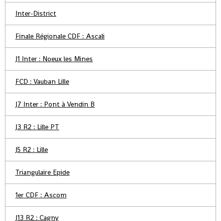
Inter-District
Finale Régionale CDF : Ascali
J1 Inter : Noeux les Mines
FCD : Vauban Lille
J7 Inter : Pont à Vendin B
J3 R2 : Lille PT
J5 R2 : Lille
Triangulaire Epide
1er CDF : Ascom
J13 R2 : Cagny