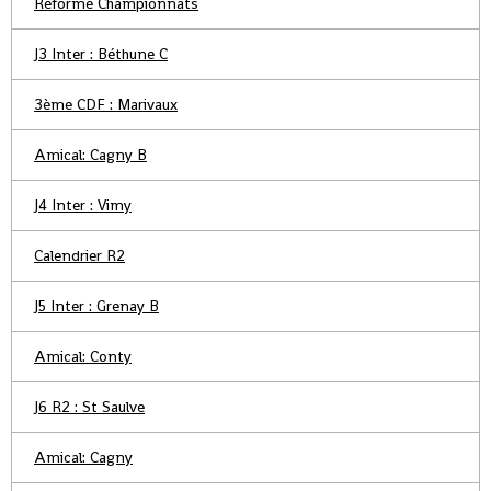
Reforme Championnats
J3 Inter : Béthune C
3ème CDF : Marivaux
Amical: Cagny B
J4 Inter : Vimy
Calendrier R2
J5 Inter : Grenay B
Amical: Conty
J6 R2 : St Saulve
Amical: Cagny