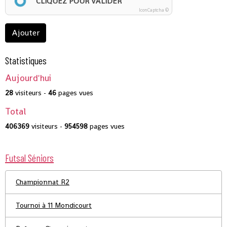
CLIQUEZ POUR VALIDER
IconCaptcha ©
Ajouter
Statistiques
Aujourd'hui
28
visiteurs -
46
pages vues
Total
406369
visiteurs -
954598
pages vues
Futsal Séniors
Championnat R2
Tournoi à 11 Mondicourt