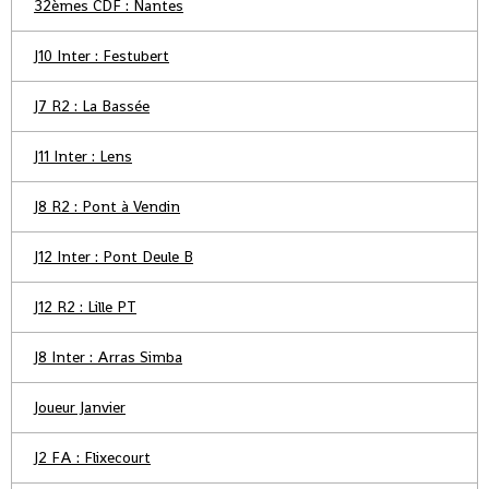
32èmes CDF : Nantes
J10 Inter : Festubert
J7 R2 : La Bassée
J11 Inter : Lens
J8 R2 : Pont à Vendin
J12 Inter : Pont Deule B
J12 R2 : Lille PT
J8 Inter : Arras Simba
Joueur Janvier
J2 FA : Flixecourt