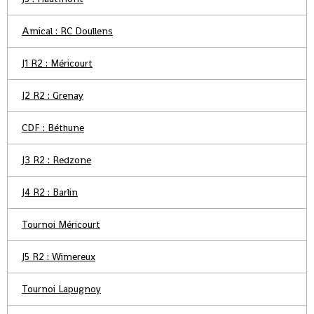
Amical : RC Doullens
J1 R2 : Méricourt
J2 R2 : Grenay
CDF : Béthune
J3 R2 : Redzone
J4 R2 : Barlin
Tournoi Méricourt
J5 R2 : Wimereux
Tournoi Lapugnoy