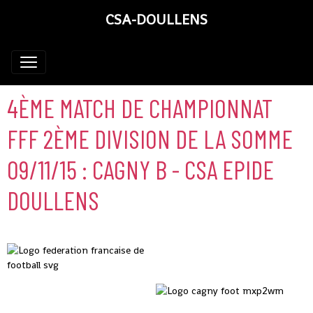
CSA-DOULLENS
4ÈME MATCH DE CHAMPIONNAT
FFF 2ÈME DIVISION DE LA SOMME
09/11/15 : CAGNY B - CSA EPIDE
DOULLENS