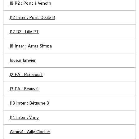
J8 R2 : Pont à Vendin
J12 Inter : Pont Deule B
J12 R2 : Lille PT
J8 Inter : Arras Simba
Joueur Janvier
J2 FA : Flixecourt
J3 FA : Beauval
J13 Inter : Béthune 3
J14 Inter : Vimy
Amical : Ailly Clocher