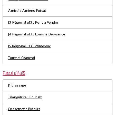
Amical : Amiens Futsal
J3 Régional u13 : Pont à Vendin
J4 Régional u13 : Lomme Délivrance
J5 Régional u13 : Wimereux
Tournoi Charleroi
Futsal u14u15
J1 Brassage
Triangulaire : Roubaix
Classement Buteurs