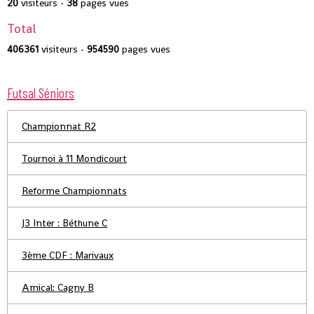
20
visiteurs -
38
pages vues
Total
406361
visiteurs -
954590
pages vues
Futsal Séniors
Championnat R2
Tournoi à 11 Mondicourt
Reforme Championnats
J3 Inter : Béthune C
3ème CDF : Marivaux
Amical: Cagny B