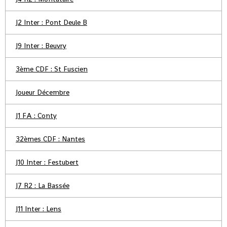
J2 Inter : Pont Deule B
J9 Inter : Beuvry
3ème CDF : St Fuscien
Joueur Décembre
J1 FA : Conty
32èmes CDF : Nantes
J10 Inter : Festubert
J7 R2 : La Bassée
J11 Inter : Lens