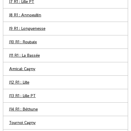
J7 R1 : Lille PT
J8 R1 : Annoeullin
J9 R1 : Longuenesse
J10 R1 : Roubaix
J11 R1 : La Bassée
Amical: Cagny
J12 R1 : Lille
J13 R1 : Lille PT
J14 R1 : Béthune
Tournoi Cagny