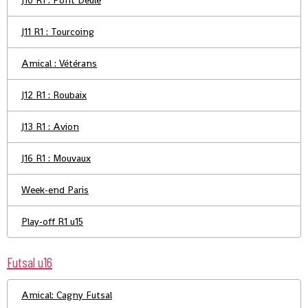
J10 R1 : Pont Deule
J11 R1 : Tourcoing
Amical : Vétérans
J12 R1 : Roubaix
J13 R1 : Avion
J16 R1 : Mouvaux
Week-end Paris
Play-off R1 u15
Futsal u16
Amical: Cagny Futsal