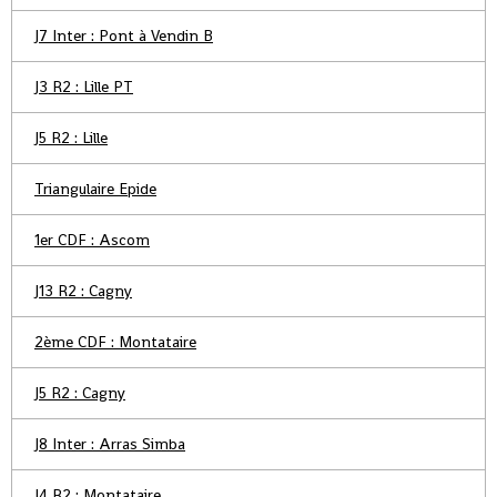
J7 Inter : Pont à Vendin B
J3 R2 : Lille PT
J5 R2 : Lille
Triangulaire Epide
1er CDF : Ascom
J13 R2 : Cagny
2ème CDF : Montataire
J5 R2 : Cagny
J8 Inter : Arras Simba
J4 R2 : Montataire