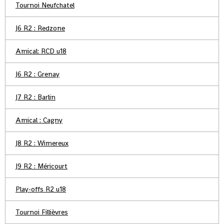
Tournoi Neufchatel
J6 R2 : Redzone
Amical: RCD u18
J6 R2 : Grenay
J7 R2 : Barlin
Amical : Cagny
J8 R2 : Wimereux
J9 R2 : Méricourt
Play-offs R2 u18
Tournoi Fillièvres