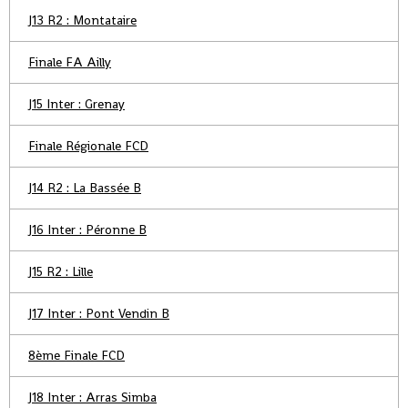
J13 R2 : Montataire
Finale FA Ailly
J15 Inter : Grenay
Finale Régionale FCD
J14 R2 : La Bassée B
J16 Inter : Péronne B
J15 R2 : Lille
J17 Inter : Pont Vendin B
8ème Finale FCD
J18 Inter : Arras Simba