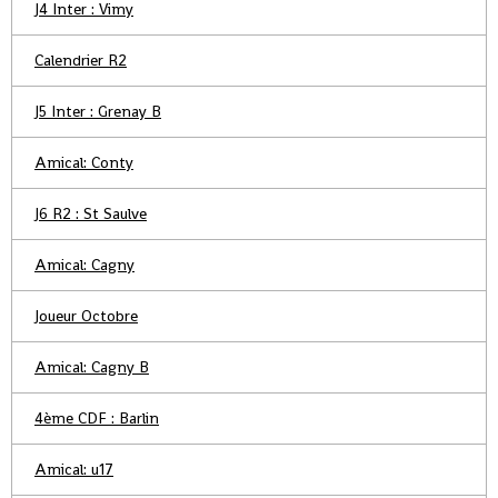
J4 Inter : Vimy
Calendrier R2
J5 Inter : Grenay B
Amical: Conty
J6 R2 : St Saulve
Amical: Cagny
Joueur Octobre
Amical: Cagny B
4ème CDF : Barlin
Amical: u17