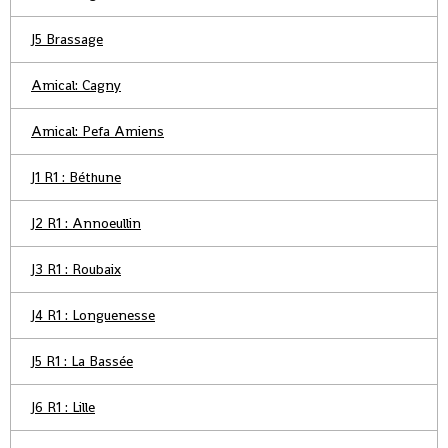
J5 Brassage
Amical: Cagny
Amical: Pefa Amiens
J1 R1 : Béthune
J2 R1 : Annoeullin
J3 R1 : Roubaix
J4 R1 : Longuenesse
J5 R1 : La Bassée
J6 R1 : Lille