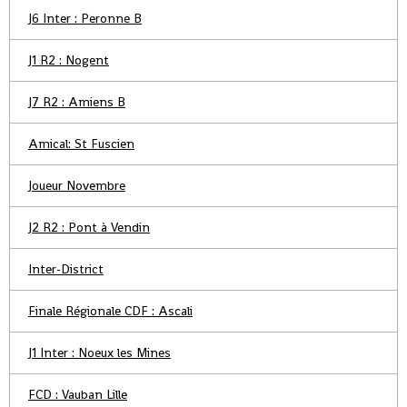
J6 Inter : Peronne B
J1 R2 : Nogent
J7 R2 : Amiens B
Amical: St Fuscien
Joueur Novembre
J2 R2 : Pont à Vendin
Inter-District
Finale Régionale CDF : Ascali
J1 Inter : Noeux les Mines
FCD : Vauban Lille