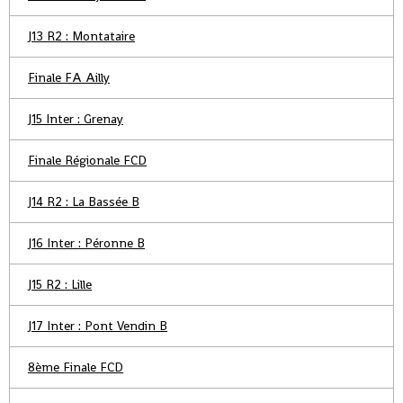
J13 R2 : Montataire
Finale FA Ailly
J15 Inter : Grenay
Finale Régionale FCD
J14 R2 : La Bassée B
J16 Inter : Péronne B
J15 R2 : Lille
J17 Inter : Pont Vendin B
8ème Finale FCD