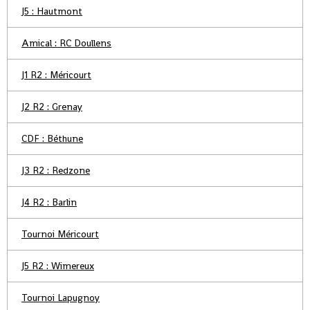
J5 : Hautmont
Amical : RC Doullens
J1 R2 : Méricourt
J2 R2 : Grenay
CDF : Béthune
J3 R2 : Redzone
J4 R2 : Barlin
Tournoi Méricourt
J5 R2 : Wimereux
Tournoi Lapugnoy