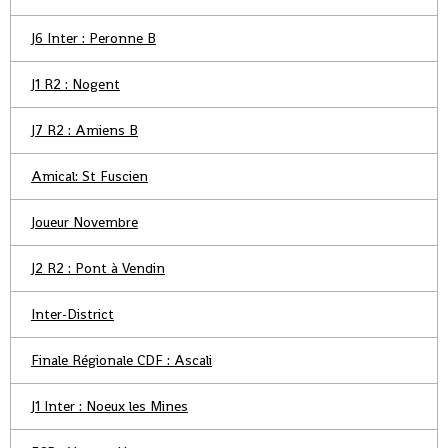
J6 Inter : Peronne B
J1 R2 : Nogent
J7 R2 : Amiens B
Amical: St Fuscien
Joueur Novembre
J2 R2 : Pont à Vendin
Inter-District
Finale Régionale CDF : Ascali
J1 Inter : Noeux les Mines