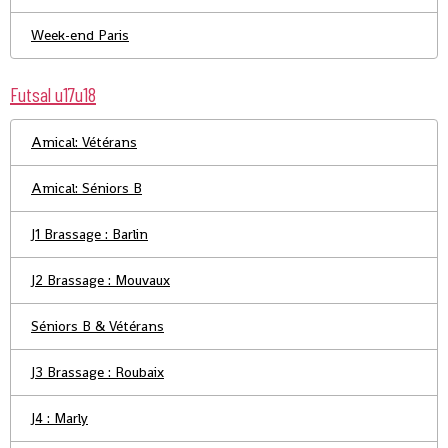
Week-end Paris
Futsal u17u18
Amical: Vétérans
Amical: Séniors B
J1 Brassage : Barlin
J2 Brassage : Mouvaux
Séniors B & Vétérans
J3 Brassage : Roubaix
J4 : Marly