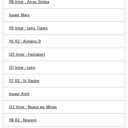
J18 Inter : Arras Simba
Joueur Mars
J19 Inter : Lens Tigers
J16 R2 : Amiens B
J20 Inter : Festubert
J21 Inter : Lens
J17 R2 : St Saulve
Joueur Avril
J22 Inter : Noeux les Mines
J18 R2 : Nogent