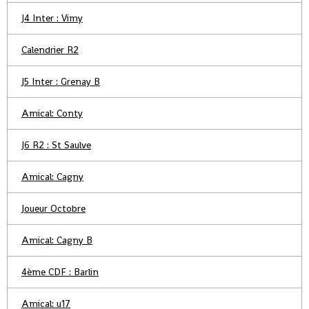
J4 Inter : Vimy
Calendrier R2
J5 Inter : Grenay B
Amical: Conty
J6 R2 : St Saulve
Amical: Cagny
Joueur Octobre
Amical: Cagny B
4ème CDF : Barlin
Amical: u17