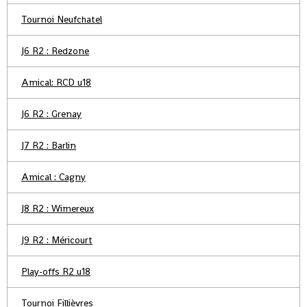
Tournoi Neufchatel
J6 R2 : Redzone
Amical: RCD u18
J6 R2 : Grenay
J7 R2 : Barlin
Amical : Cagny
J8 R2 : Wimereux
J9 R2 : Méricourt
Play-offs R2 u18
Tournoi Fillièvres