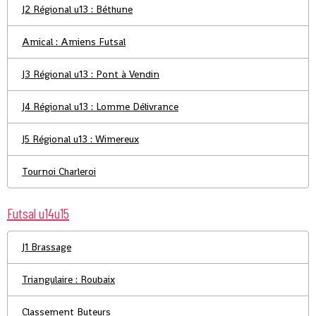
J2 Régional u13 : Béthune
Amical : Amiens Futsal
J3 Régional u13 : Pont à Vendin
J4 Régional u13 : Lomme Délivrance
J5 Régional u13 : Wimereux
Tournoi Charleroi
Futsal u14u15
J1 Brassage
Triangulaire : Roubaix
Classement Buteurs