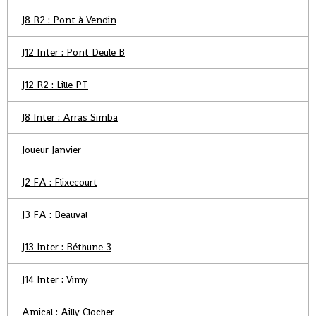
J8 R2 : Pont à Vendin
J12 Inter : Pont Deule B
J12 R2 : Lille PT
J8 Inter : Arras Simba
Joueur Janvier
J2 FA : Flixecourt
J3 FA : Beauval
J13 Inter : Béthune 3
J14 Inter : Vimy
Amical : Ailly Clocher