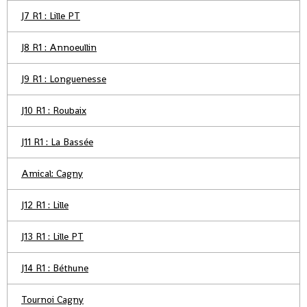
J7 R1 : Lille PT
J8 R1 : Annoeullin
J9 R1 : Longuenesse
J10 R1 : Roubaix
J11 R1 : La Bassée
Amical: Cagny
J12 R1 : Lille
J13 R1 : Lille PT
J14 R1 : Béthune
Tournoi Cagny