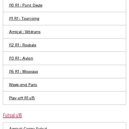
J10 R1 : Pont Deule
J11 R1 : Tourcoing
Amical : Vétérans
J12 R1 : Roubaix
J13 R1 : Avion
J16 R1 : Mouvaux
Week-end Paris
Play-off R1 u15
Futsal u16
Amical: Cagny Futsal