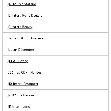
J4 R2 : Montataire
J2 Inter : Pont Deule B
J9 Inter : Beuvry
3ème CDF : St Fuscien
Joueur Décembre
J1 FA : Conty
32èmes CDF : Nantes
J10 Inter : Festubert
J7 R2 : La Bassée
J11 Inter : Lens