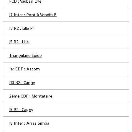
FCD : Vauban Lille
J7 Inter : Pont à Vendin B
J3 R2 : Lille PT
J5 R2 : Lille
Triangulaire Epide
1er CDF : Ascom
J13 R2 : Cagny
2ème CDF : Montataire
J5 R2 : Cagny
J8 Inter : Arras Simba