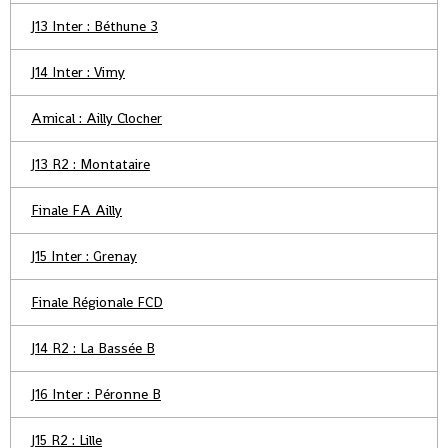
J13 Inter : Béthune 3
J14 Inter : Vimy
Amical : Ailly Clocher
J13 R2 : Montataire
Finale FA Ailly
J15 Inter : Grenay
Finale Régionale FCD
J14 R2 : La Bassée B
J16 Inter : Péronne B
J15 R2 : Lille