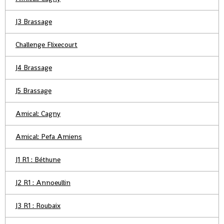
J3 Brassage
Challenge Flixecourt
J4 Brassage
J5 Brassage
Amical: Cagny
Amical: Pefa Amiens
J1 R1 : Béthune
J2 R1 : Annoeullin
J3 R1 : Roubaix