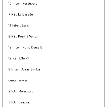
J10 Inter : Festubert
J7 R2 : La Bassée
J11 Inter : Lens
J8 R2 : Pont à Vendin
J12 Inter : Pont Deule B
J12 R2 : Lille PT
J8 Inter : Arras Simba
Joueur Janvier
J2 FA : Flixecourt
J3 FA : Beauval