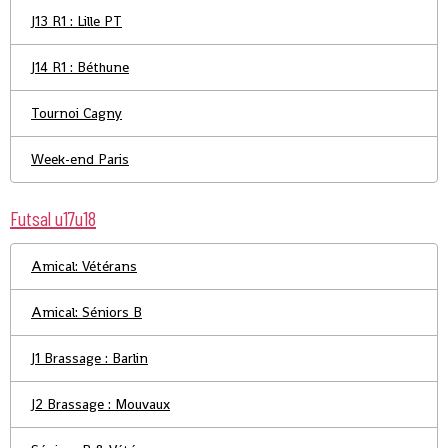
J13 R1 : Lille PT
J14 R1 : Béthune
Tournoi Cagny
Week-end Paris
Futsal u17u18
Amical: Vétérans
Amical: Séniors B
J1 Brassage : Barlin
J2 Brassage : Mouvaux