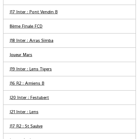
J17 Inter : Pont Vendin B
8ème Finale FCD
J18 Inter : Arras Simba
Joueur Mars
J19 Inter : Lens Tigers
J16 R2 : Amiens B
J20 Inter : Festubert
J21 Inter : Lens
J17 R2 : St Saulve