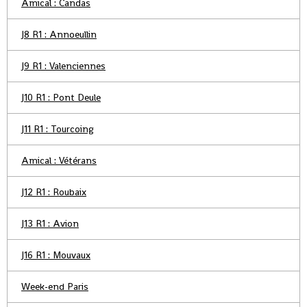
Amical : Candas
J8 R1 : Annoeullin
J9 R1 : Valenciennes
J10 R1 : Pont Deule
J11 R1 : Tourcoing
Amical : Vétérans
J12 R1 : Roubaix
J13 R1 : Avion
J16 R1 : Mouvaux
Week-end Paris