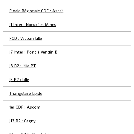
Finale Régionale CDF : Ascali
J1 Inter : Noeux les Mines
FCD : Vauban Lille
J7 Inter : Pont à Vendin B
J3 R2 : Lille PT
J5 R2 : Lille
Triangulaire Epide
1er CDF : Ascom
J13 R2 : Cagny