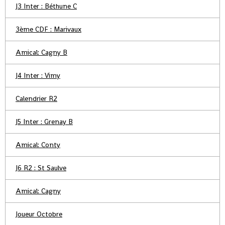
J3 Inter : Béthune C
3ème CDF : Marivaux
Amical: Cagny B
J4 Inter : Vimy
Calendrier R2
J5 Inter : Grenay B
Amical: Conty
J6 R2 : St Saulve
Amical: Cagny
Joueur Octobre