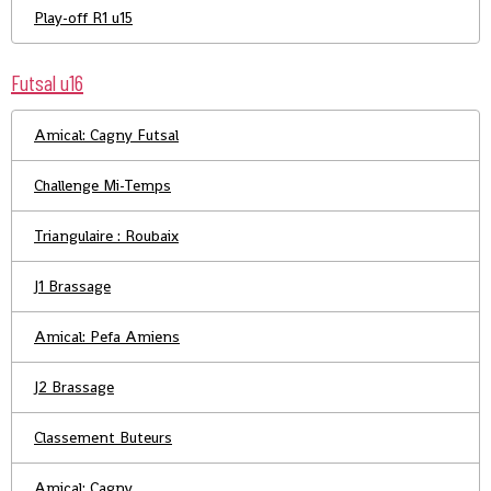
Play-off R1 u15
Futsal u16
Amical: Cagny Futsal
Challenge Mi-Temps
Triangulaire : Roubaix
J1 Brassage
Amical: Pefa Amiens
J2 Brassage
Classement Buteurs
Amical: Cagny