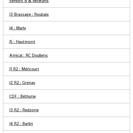
Séniors B & Vétérans
J3 Brassage : Roubaix
J4 : Marly
J5 : Hautmont
Amical : RC Doullens
J1 R2 : Méricourt
J2 R2 : Grenay
CDF : Béthune
J3 R2 : Redzone
J4 R2 : Barlin