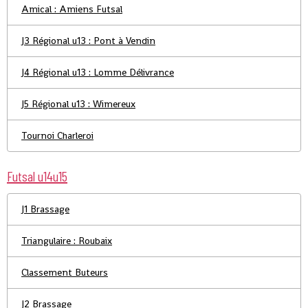
Amical : Amiens Futsal
J3 Régional u13 : Pont à Vendin
J4 Régional u13 : Lomme Délivrance
J5 Régional u13 : Wimereux
Tournoi Charleroi
Futsal u14u15
J1 Brassage
Triangulaire : Roubaix
Classement Buteurs
J2 Brassage