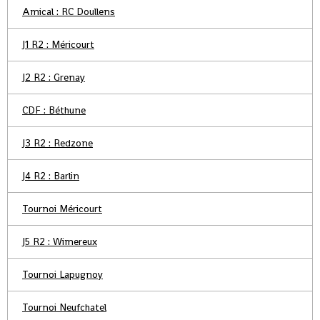
Amical : RC Doullens
J1 R2 : Méricourt
J2 R2 : Grenay
CDF : Béthune
J3 R2 : Redzone
J4 R2 : Barlin
Tournoi Méricourt
J5 R2 : Wimereux
Tournoi Lapugnoy
Tournoi Neufchatel