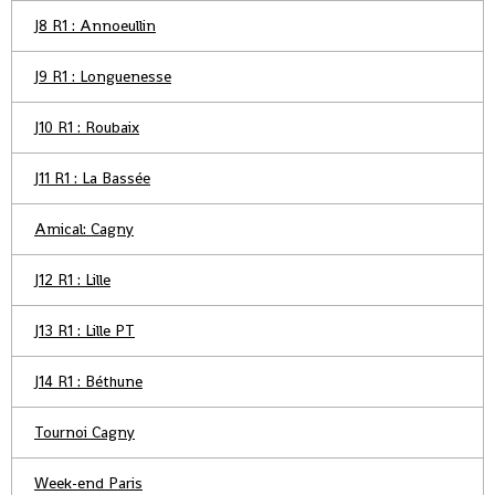
J8 R1 : Annoeullin
J9 R1 : Longuenesse
J10 R1 : Roubaix
J11 R1 : La Bassée
Amical: Cagny
J12 R1 : Lille
J13 R1 : Lille PT
J14 R1 : Béthune
Tournoi Cagny
Week-end Paris