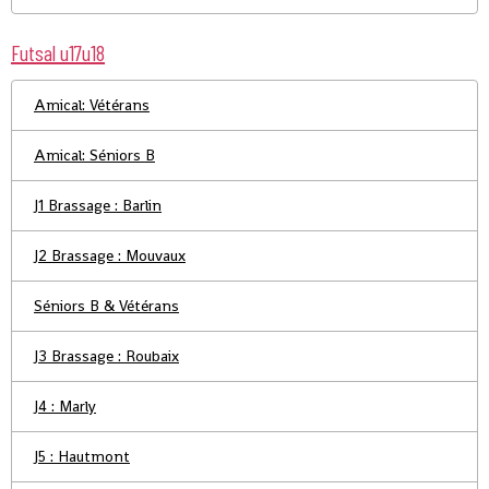
Futsal u17u18
Amical: Vétérans
Amical: Séniors B
J1 Brassage : Barlin
J2 Brassage : Mouvaux
Séniors B & Vétérans
J3 Brassage : Roubaix
J4 : Marly
J5 : Hautmont