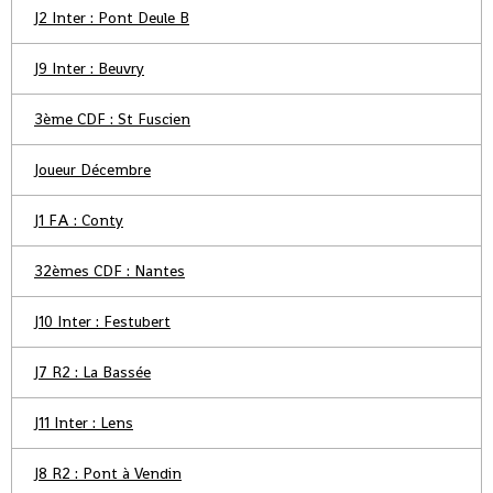
J2 Inter : Pont Deule B
J9 Inter : Beuvry
3ème CDF : St Fuscien
Joueur Décembre
J1 FA : Conty
32èmes CDF : Nantes
J10 Inter : Festubert
J7 R2 : La Bassée
J11 Inter : Lens
J8 R2 : Pont à Vendin