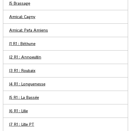
J5 Brassage
Amical: Cagny
Amical: Pefa Amiens
J1 R1 : Béthune
J2 R1 : Annoeullin
J3 R1 : Roubaix
J4 R1 : Longuenesse
J5 R1 : La Bassée
J6 R1 : Lille
J7 R1 : Lille PT