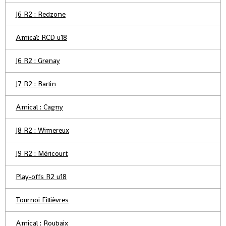
J6 R2 : Redzone
Amical: RCD u18
J6 R2 : Grenay
J7 R2 : Barlin
Amical : Cagny
J8 R2 : Wimereux
J9 R2 : Méricourt
Play-offs R2 u18
Tournoi Fillièvres
Amical : Roubaix