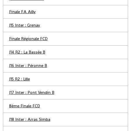
Finale FA Ailly
J15 Inter : Grenay
Finale Régionale FCD
J14 R2 : La Bassée B
J16 Inter : Péronne B
J15 R2 : Lille
J17 Inter : Pont Vendin B
8ème Finale FCD
J18 Inter : Arras Simba