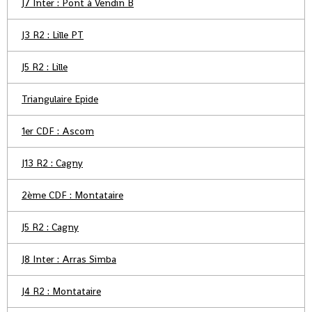
J7 Inter : Pont à Vendin B
J3 R2 : Lille PT
J5 R2 : Lille
Triangulaire Epide
1er CDF : Ascom
J13 R2 : Cagny
2ème CDF : Montataire
J5 R2 : Cagny
J8 Inter : Arras Simba
J4 R2 : Montataire