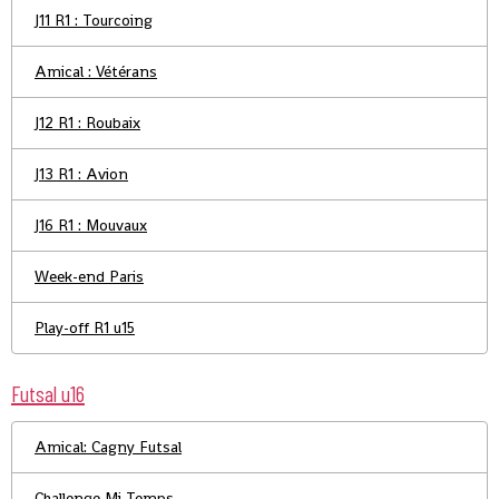
J11 R1 : Tourcoing
Amical : Vétérans
J12 R1 : Roubaix
J13 R1 : Avion
J16 R1 : Mouvaux
Week-end Paris
Play-off R1 u15
Futsal u16
Amical: Cagny Futsal
Challenge Mi-Temps