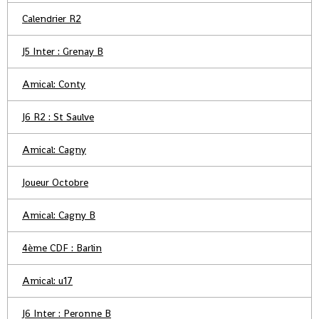
Calendrier R2
J5 Inter : Grenay B
Amical: Conty
J6 R2 : St Saulve
Amical: Cagny
Joueur Octobre
Amical: Cagny B
4ème CDF : Barlin
Amical: u17
J6 Inter : Peronne B