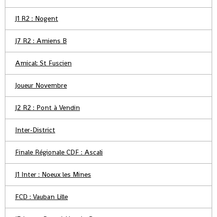
J1 R2 : Nogent
J7 R2 : Amiens B
Amical: St Fuscien
Joueur Novembre
J2 R2 : Pont à Vendin
Inter-District
Finale Régionale CDF : Ascali
J1 Inter : Noeux les Mines
FCD : Vauban Lille