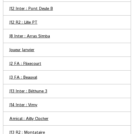
J12 Inter : Pont Deule B
J12 R2 : Lille PT
J8 Inter : Arras Simba
Joueur Janvier
J2 FA : Flixecourt
J3 FA : Beauval
J13 Inter : Béthune 3
J14 Inter : Vimy
Amical : Ailly Clocher
J13 R2 : Montataire