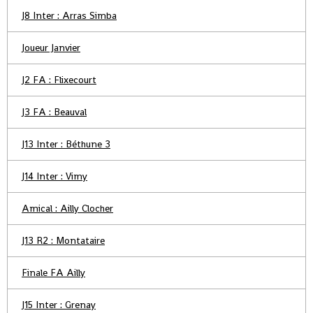
J8 Inter : Arras Simba
Joueur Janvier
J2 FA : Flixecourt
J3 FA : Beauval
J13 Inter : Béthune 3
J14 Inter : Vimy
Amical : Ailly Clocher
J13 R2 : Montataire
Finale FA Ailly
J15 Inter : Grenay