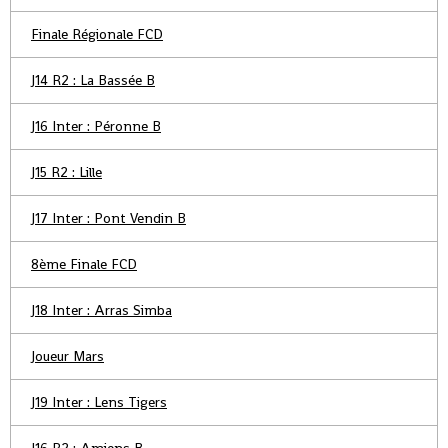
Finale Régionale FCD
J14 R2 : La Bassée B
J16 Inter : Péronne B
J15 R2 : Lille
J17 Inter : Pont Vendin B
8ème Finale FCD
J18 Inter : Arras Simba
Joueur Mars
J19 Inter : Lens Tigers
J16 R2 : Amiens B