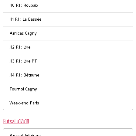
J10 R1 : Roubaix
J11 R1 : La Bassée
Amical: Cagny
J12 R1 : Lille
J13 R1 : Lille PT
J14 R1 : Béthune
Tournoi Cagny
Week-end Paris
Futsal u17u18
Amical: Vétérans