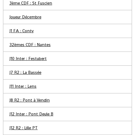
3ème CDF : St Fuscien
Joueur Décembre
J1 FA : Conty
32èmes CDF : Nantes
J10 Inter : Festubert
J7 R2 : La Bassée
J11 Inter : Lens
J8 R2 : Pont à Vendin
J12 Inter : Pont Deule B
J12 R2 : Lille PT