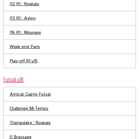
J12 R1 : Roubaix
J13 R1 : Avion
J16 R1 : Mouvaux
Week-end Paris
Play-off R1 u15
Futsal u16
Amical: Cagny Futsal
Challenge Mi-Temps
Triangulaire : Roubaix
J1 Brassage