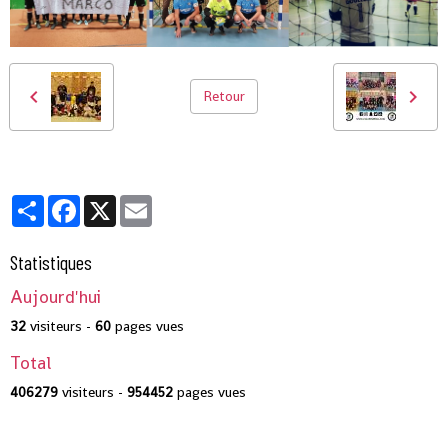
Retour
Partager
Facebook
X
Email
Statistiques
Aujourd'hui
32
visiteurs -
60
pages vues
Total
406279
visiteurs -
954452
pages vues