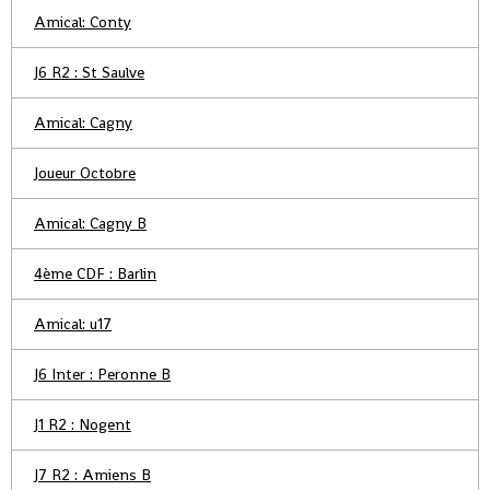
Amical: Conty
J6 R2 : St Saulve
Amical: Cagny
Joueur Octobre
Amical: Cagny B
4ème CDF : Barlin
Amical: u17
J6 Inter : Peronne B
J1 R2 : Nogent
J7 R2 : Amiens B