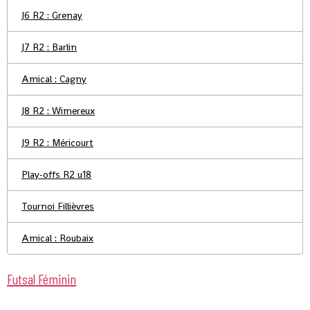
J6 R2 : Grenay
J7 R2 : Barlin
Amical : Cagny
J8 R2 : Wimereux
J9 R2 : Méricourt
Play-offs R2 u18
Tournoi Fillièvres
Amical : Roubaix
Futsal Féminin