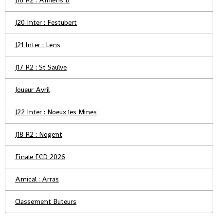
J20 Inter : Festubert
J21 Inter : Lens
J17 R2 : St Saulve
Joueur Avril
J22 Inter : Noeux les Mines
J18 R2 : Nogent
Finale FCD 2026
Amical : Arras
Classement Buteurs