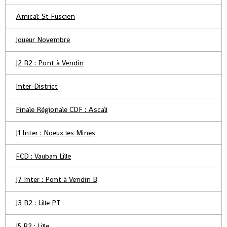
Amical: St Fuscien
Joueur Novembre
J2 R2 : Pont à Vendin
Inter-District
Finale Régionale CDF : Ascali
J1 Inter : Noeux les Mines
FCD : Vauban Lille
J7 Inter : Pont à Vendin B
J3 R2 : Lille PT
J5 R2 : Lille