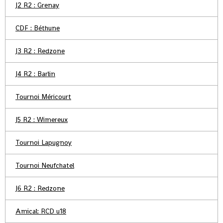
J2 R2 : Grenay
CDF : Béthune
J3 R2 : Redzone
J4 R2 : Barlin
Tournoi Méricourt
J5 R2 : Wimereux
Tournoi Lapugnoy
Tournoi Neufchatel
J6 R2 : Redzone
Amical: RCD u18