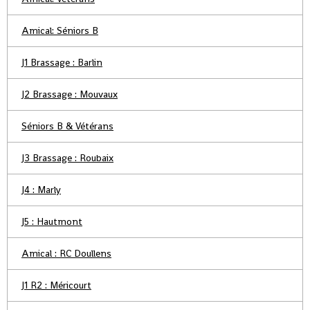
Amical: Séniors B
J1 Brassage : Barlin
J2 Brassage : Mouvaux
Séniors B & Vétérans
J3 Brassage : Roubaix
J4 : Marly
J5 : Hautmont
Amical : RC Doullens
J1 R2 : Méricourt