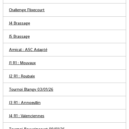
Challenge Flixecourt
J4 Brassage
J5 Brassage
Amical : ASC Adapté
J1 R1 : Mouvaux
J2 R1 : Roubaix
Tournoi Blangy 03/01/26
J3 R1 : Annoeullin
J4 R1 : Valenciennes
Tournoi Bouvaincourt 09/01/26