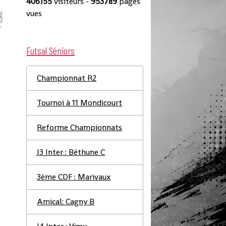
406155
visiteurs -
953789
pages
vues
Futsal Séniors
Championnat R2
Tournoi à 11 Mondicourt
Reforme Championnats
J3 Inter : Béthune C
3ème CDF : Marivaux
Amical: Cagny B