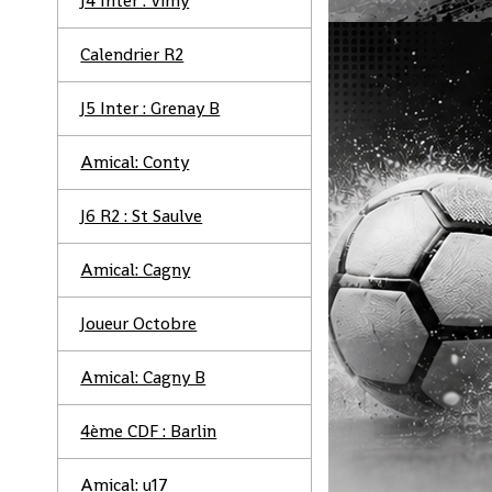
J4 Inter : Vimy
Calendrier R2
J5 Inter : Grenay B
Amical: Conty
J6 R2 : St Saulve
Amical: Cagny
Joueur Octobre
Amical: Cagny B
4ème CDF : Barlin
Amical: u17