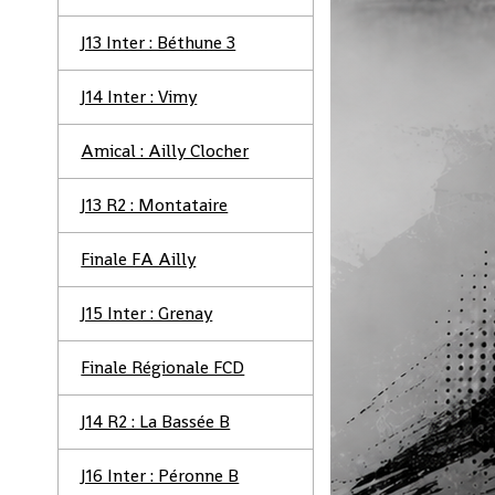
J13 Inter : Béthune 3
J14 Inter : Vimy
Amical : Ailly Clocher
J13 R2 : Montataire
Finale FA Ailly
J15 Inter : Grenay
Finale Régionale FCD
J14 R2 : La Bassée B
J16 Inter : Péronne B