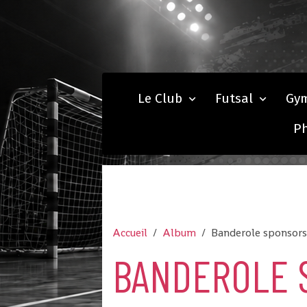
Le Club
Futsal
Gy
P
Accueil
Album
Banderole sponsors
BANDEROLE 