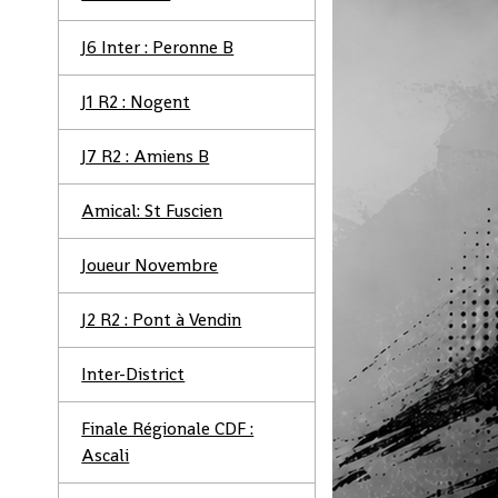
J6 Inter : Peronne B
J1 R2 : Nogent
J7 R2 : Amiens B
Amical: St Fuscien
Joueur Novembre
J2 R2 : Pont à Vendin
Inter-District
Finale Régionale CDF :
Ascali