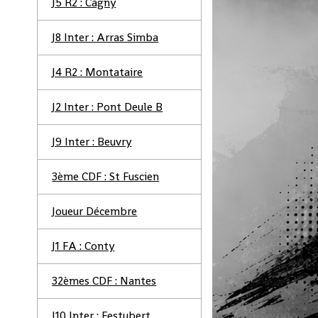
J5 R2 : Cagny
J8 Inter : Arras Simba
J4 R2 : Montataire
J2 Inter : Pont Deule B
J9 Inter : Beuvry
3ème CDF : St Fuscien
Joueur Décembre
J1 FA : Conty
32èmes CDF : Nantes
J10 Inter : Festubert